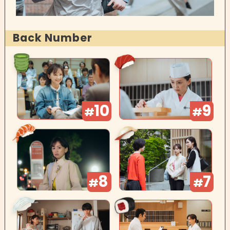
Back Number
10
9
#
#
8
7
#
#