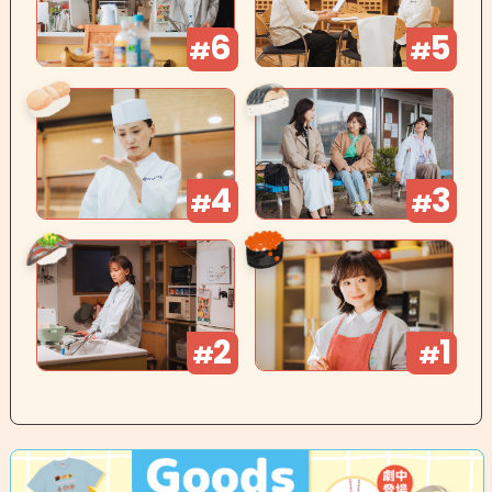
6
5
#
#
4
3
#
#
2
1
#
#