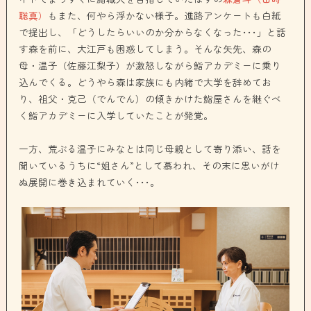
聡真）
もまた、何やら浮かない様子。進路アンケートも白紙
で提出し、「どうしたらいいのか分からなくなった･･･」と話
す森を前に、大江戸も困惑してしまう。そんな矢先、森の
母・温子（佐藤江梨子）が激怒しながら鮨アカデミーに乗り
込んでくる。どうやら森は家族にも内緒で大学を辞めてお
り、祖父・克己（でんでん）の傾きかけた鮨屋さんを継ぐべ
く鮨アカデミーに入学していたことが発覚。
一方、荒ぶる温子にみなとは同じ母親として寄り添い、話を
聞いているうちに“姐さん”として慕われ、その末に思いがけ
ぬ展開に巻き込まれていく･･･。