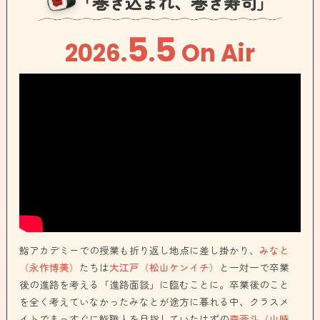
「巻き込まれ、巻き寿司」
5
5
2026
.
.
On Air
鮨アカデミーでの授業も折り返し地点に差し掛かり、
みなと
（永作博美）
たちは
大江戸（松山ケンイチ）
と一対一で卒業
後の進路を考える「進路面談」に臨むことに。卒業後のこと
を全く考えていなかったみなとが途方に暮れる中、クラスメ
イトでまっすぐに鮨職人を目指していたはずの
森蒼斗（山時