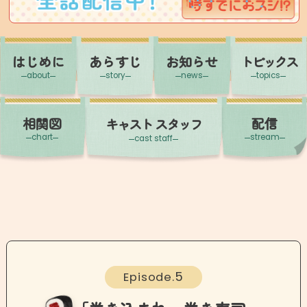
はじめに
あらすじ
お知らせ
トピックス
about
story
news
topics
相関図
配信
キャスト
スタッフ
chart
stream
cast staff
5
Episode.