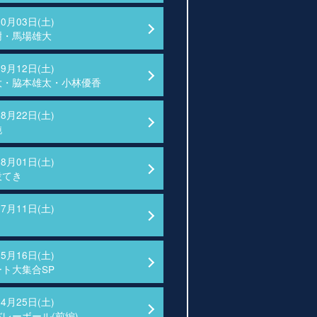
10月03日(土)
樹・馬場雄大
09月12日(土)
大・脇本雄太・小林優香
08月22日(土)
純
08月01日(土)
投てき
07月11日(土)
05月16日(土)
ト大集合SP
04月25日(土)
レーボール(前編)