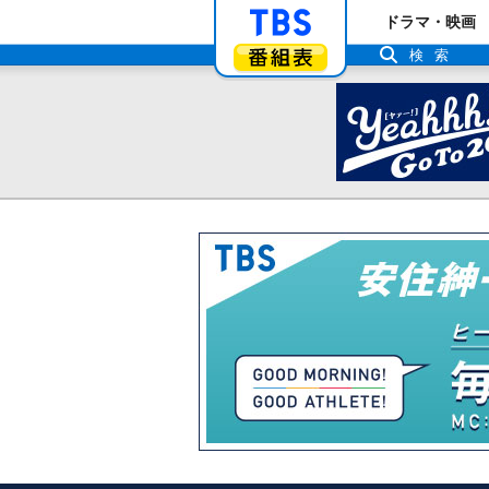
「TBSテレビ」ト
ドラマ・映画
番組表
検索