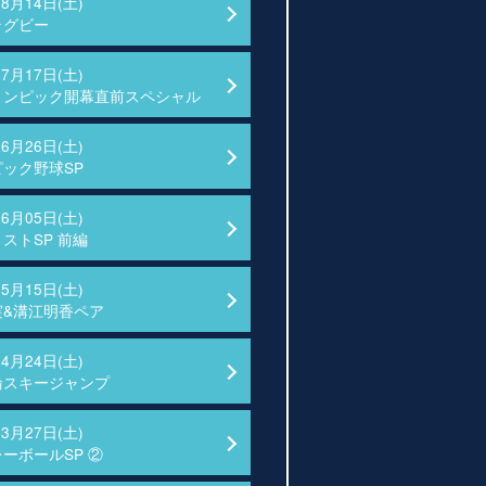
08月14日(土)
ラグビー
07月17日(土)
リンピック開幕直前スペシャル
06月26日(土)
ック野球SP
06月05日(土)
ストSP 前編
05月15日(土)
実&溝江明香ペア
04月24日(土)
輪スキージャンプ
03月27日(土)
ーボールSP ②