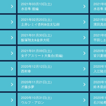
2021年03月13日(土)
2021年
水谷隼 後編
水谷隼 
2021年02月20日(土)
2021年
土井レミイ杏利&信太弘樹
濱田真
2021年01月30日(土)
2021年
飯塚翔太&金井大旺
平田し
2021年01月09日(土)
2020年
女子アスリート大集合(前編)
皆川夏
2020年12月12日(土)
2020年
西村拳
入江陵
2020年11月21日(土)
2020年
才藤歩夢
鈴木亜
2020年10月31日(土)
2020年
ウルフ・アロン
石川祐