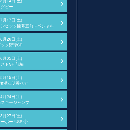
08月14日(土)
ラグビー
07月17日(土)
リンピック開幕直前スペシャル
06月26日(土)
ック野球SP
06月05日(土)
ストSP 前編
05月15日(土)
実&溝江明香ペア
04月24日(土)
輪スキージャンプ
03月27日(土)
ーボールSP ②