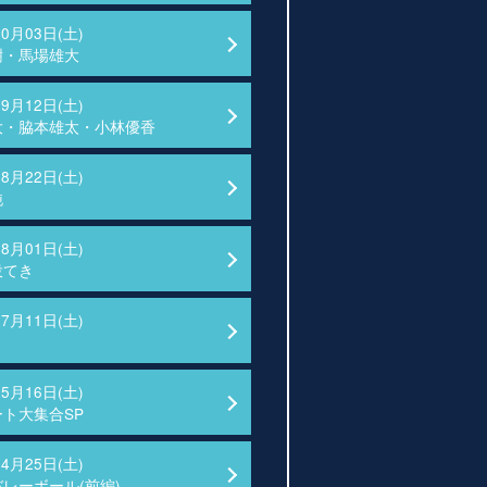
10月03日(土)
樹・馬場雄大
09月12日(土)
大・脇本雄太・小林優香
08月22日(土)
純
08月01日(土)
投てき
07月11日(土)
05月16日(土)
ト大集合SP
04月25日(土)
レーボール(前編)