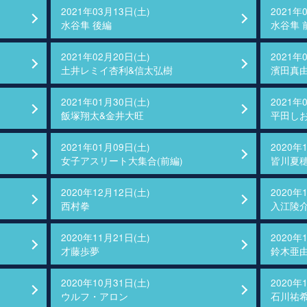
2021年03月13日(土)
2021年
水谷隼 後編
水谷隼 
2021年02月20日(土)
2021年
土井レミイ杏利&信太弘樹
濱田真
2021年01月30日(土)
2021年
飯塚翔太&金井大旺
平田し
2021年01月09日(土)
2020年
女子アスリート大集合(前編)
皆川夏
2020年12月12日(土)
2020年
西村拳
入江陵
2020年11月21日(土)
2020年
才藤歩夢
鈴木亜
2020年10月31日(土)
2020年
ウルフ・アロン
石川祐