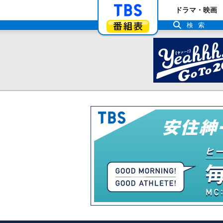
「TBSテレビ」ト
ドラマ・映画
番組表
検索