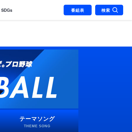
SDGs
番組表
検索
テーマソング