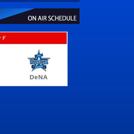
ード
DeNA