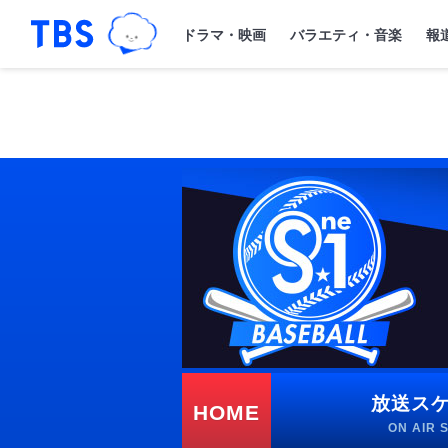
TBSグループキャラクター『ワクテ
「TBSテレビ｜ときめくときを。」トップペ
ドラマ・映画
バラエティ・音楽
報
放送ス
HOME