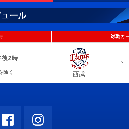
対戦カ
時
)午後2時
×
を除く
西武