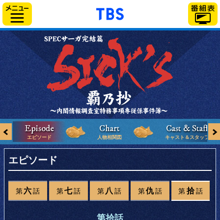
「TBSテレビ」トップ
サイドメニュー
←
エピソード
人物相関図
キャスト＆スタッフ
エピ
ド
ソー
第
六
話
第
七
話
第
八
話
第
仇
話
第
拾
話
第
話
拾