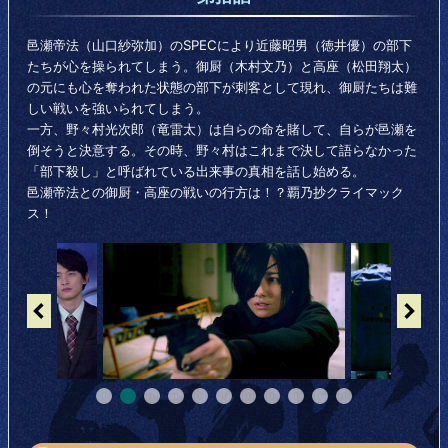
邑瀬帝法（山口紗弥加）のSPECにより近藤昭男（徳井優）の部下
たちが心を操られてしまう。御厨（木村文乃）と高座（松田翔太）
の元にも心を奪われた状態の部下が刺客として現れ、御厨たちは難
しい戦いを強いられてしまう。
一方、野々村光次郎（竜雷太）は自らの命を賭して、自らが邑瀬を
倒そうと決意する。その時、野々村はこれまで決して語らなかった
「部下殺し」と呼ばれている出来事の真相を話し始める。
邑瀬帝法との御厨・高座の戦いの行方は！？覇乃抄クライマック
ス！
←
→
●
●
●
●
●
●
●
●
●
●
●