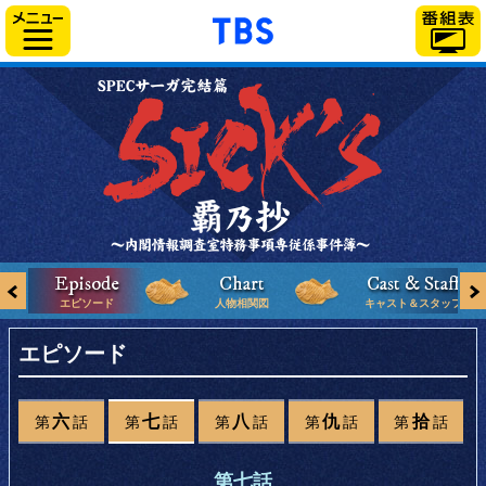
「TBSテレビ」トップ
サイドメニュー
←
エピソード
人物相関図
キャスト＆スタッフ
エピ
ド
ソー
第
六
話
第
七
話
第
八
話
第
仇
話
第
拾
話
第
話
七