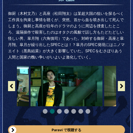
御厨（木村文乃）と高座（松田翔太）は某超大国の狙いを探るべく
工作員を拘束し事情を聴くが、突然、首から血を噴き出して死んで
しまう。御厨と高座が往年のドラマのように周辺を捜査したとこ
ろ、遠隔操作で殺害したのはオタクの風貌で話し方もたどたどしい
怪しい男、皐月翔（六角慎司）であった。対峙する御厨・高座と皐
月翔。皐月が繰り出したSPECとは！？皐月のSPEC発現にはニノマ
エイト（黒島結菜）が大きく影響していた。SPECをむさぼりあう
人間と国家の醜い争いがいよいよ激化していく。
←
→
●
●
●
●
●
●
●
Paravi で視聴する