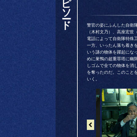
ソー
ド
警官の姿にふんした自衛
（木村文乃）、高座宏世
電話によって自衛隊特殊
一方、いったん落ち着きを
いう謎の物体を躍起になっ
めに巣鴨の超重罪塔に幽
しゴムで全ての物体を消
を奪ったのだ。このこと
いく。
←