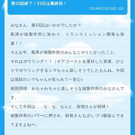
第10話終了！23日は最終回！
2018年12月16日 (日)
みなさん、第10話はいかがでしたか？
島津が佃製作所に加わり、トランスミッション開発も加
速！！
そんな中、島津が佃製作所のみんなとやりたかったこと。
それはボウリング！！（ギアゴーストを退社した直後、ひと
りでボウリングするシマちゃん寂しそうでしたもんね。今回
は笑顔のシマちゃんが見られて一安心）
前回同様、わちゃわちゃと楽しそうな佃製作所のみなさんで
す。
そして今回は……な、な、なんと、財前さんが投球！
佃製作所のパワーに押され、財前さんも少しづつ馴染んでき
てますよね〜。