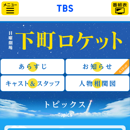
「TBSテレビ」トップ
サイドメニュー
日曜劇場『下町ロケット』
あらすじ
4.19 up
キャスト＆スタッフ