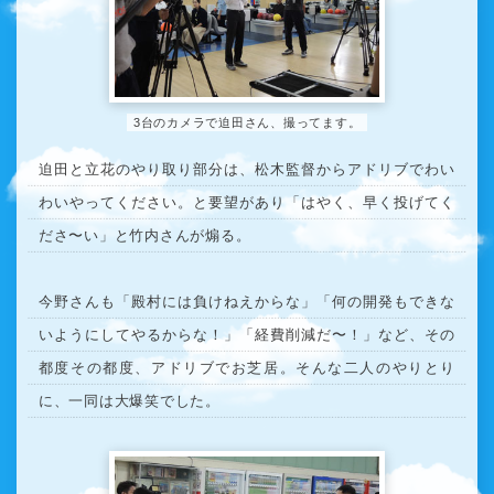
3台のカメラで迫田さん、撮ってます。
迫田と立花のやり取り部分は、松木監督からアドリブでわい
わいやってください。と要望があり「はやく、早く投げてく
ださ〜い」と竹内さんが煽る。
今野さんも「殿村には負けねえからな」「何の開発もできな
いようにしてやるからな！」「経費削減だ〜！」など、その
都度その都度、アドリブでお芝居。そんな二人のやりとり
に、一同は大爆笑でした。