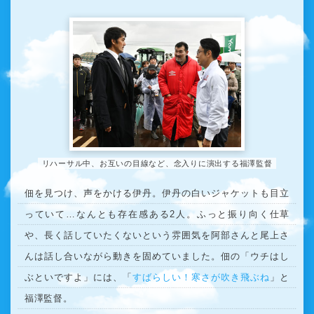
リハーサル中、お互いの目線など、念入りに演出する福澤監督
佃を見つけ、声をかける伊丹。伊丹の白いジャケットも目立
っていて…なんとも存在感ある2人。ふっと振り向く仕草
や、長く話していたくないという雰囲気を阿部さんと尾上さ
んは話し合いながら動きを固めていました。佃の「ウチはし
ぶといですよ」には、「
すばらしい！寒さが吹き飛ぶね
」と
福澤監督。