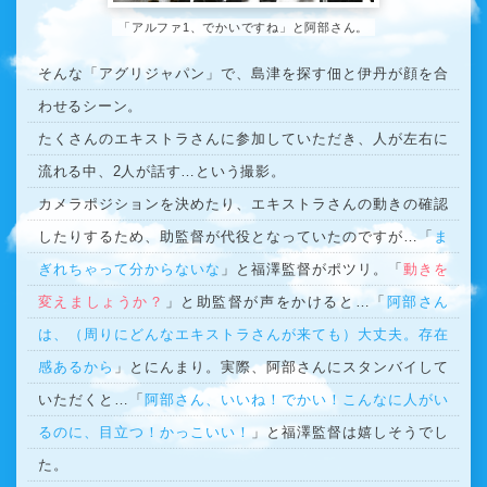
「アルファ1、でかいですね」と阿部さん。
そんな「アグリジャパン」で、島津を探す佃と伊丹が顔を合
わせるシーン。
たくさんのエキストラさんに参加していただき、人が左右に
流れる中、2人が話す…という撮影。
カメラポジションを決めたり、エキストラさんの動きの確認
したりするため、助監督が代役となっていたのですが…「
ま
ぎれちゃって分からないな
」と福澤監督がポツリ。「
動きを
変えましょうか？
」と助監督が声をかけると…「
阿部さん
は、（周りにどんなエキストラさんが来ても）大丈夫。存在
感あるから
」とにんまり。実際、阿部さんにスタンバイして
いただくと…「
阿部さん、いいね！でかい！こんなに人がい
るのに、目立つ！かっこいい！
」と福澤監督は嬉しそうでし
た。