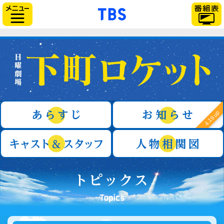
「TBSテレビ」トップ
サイドメニュー
日曜劇場『下町ロケット』
あらすじ
4.19 up
キャスト＆スタッフ