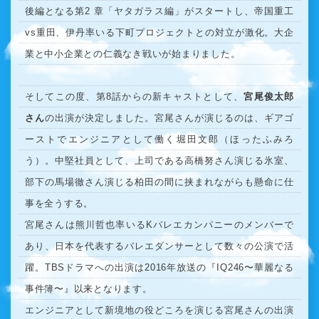
後編となる第2 章「ヤタガラス編」がスタートし、帝国重工
vs重田、伊丹率いる下町プロジェクトとの対立が激化。大企
業と中小企業との仁義なき戦いが始まりました。
そしてこの度、第8話からの新キャストとして、
宮尾俊太郎
さん
の出演が決定しました。宮尾さんが演じるのは、ギアゴ
ーストでエンジニアとして働く堀田文郎（ほったふみろ
う）。中堅社員として、上司である高橋努さん演じる氷室、
部下の馬場徹さん演じる柏田の間に挟まれながらも懸命に仕
事を全うする。
宮尾さんは熊川哲也率いるKバレエカンパニーのメンバーで
あり、日本を代表するバレエダンサーとして数々の公演で活
躍。TBSドラマへの出演は2016年放送の『IQ246〜華麗なる
事件簿〜』以来となります。
エンジニアとして新境地の役どころを演じる宮尾さんの出演