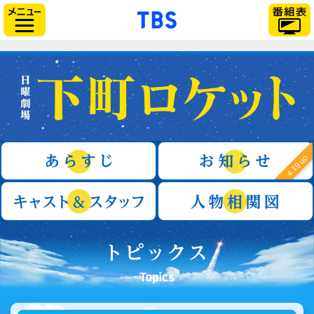
「TBSテレビ」トップ
サイドメニュー
日曜劇場『下町ロケット』
あらすじ
4.19 up
キャスト＆スタッフ