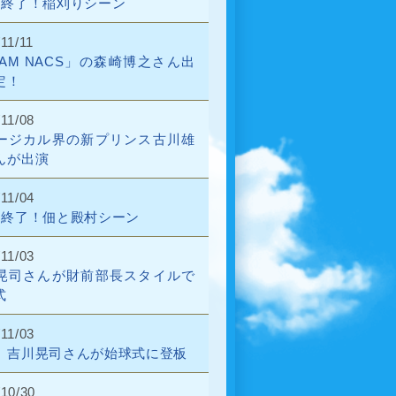
話終了！稲刈りシーン
11/11
EAM NACS」の森崎博之さん出
定！
11/08
ージカル界の新プリンス古川雄
んが出演
11/04
話終了！佃と殿村シーン
11/03
晃司さんが財前部長スタイルで
式
11/03
、吉川晃司さんが始球式に登板
/10/30