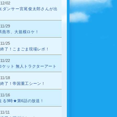
/12/02
エダンサー宮尾俊太郎さんが出
11/29
県燕市、大規模ロケ！
11/25
話終了！こまごま現場レポ！
11/22
ロケット 無人トラクターアート
11/18
話終了！帝国重工シーン！
11/16
日よる9時★第6話の放送！
11/11