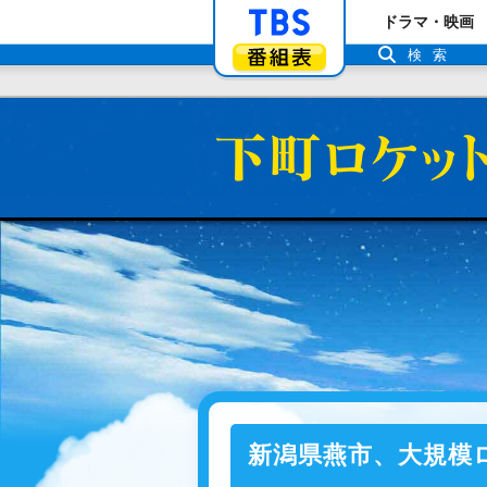
「TBSテレビ」ト
ドラマ・映画
番組表
検索
新潟県燕市、大規模