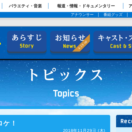
ップページ
バラエティ・音楽
報道・情報・ドキュメンタリー
アナウンサー
番組グッズ
日曜劇場『下町ロケット』
あらすじ
お知らせ
4.19 up
Rec
ロケ！
2018年11月29日 (木)