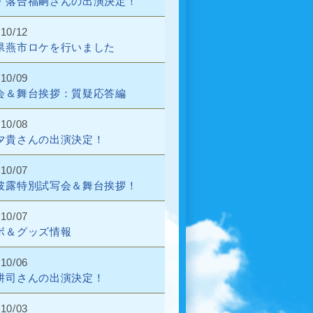
・落合福嗣さんの出演決定！
/10/12
県燕市ロケを行いました
/10/09
会＆舞台挨拶：質疑応答編
/10/08
夕貴さんの出演決定！
/10/07
披露特別試写会＆舞台挨拶！
/10/07
ボ＆グッズ情報
/10/06
耕司さんの出演決定！
/10/03