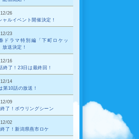
/12/26
シャルイベント開催決定！
/12/23
春ドラマ特別編「下町ロケッ
』放送決定！
/12/16
0話終了！23日は最終回！
/12/14
日は第10話の放送！
/12/09
話終了！ボウリングシーン
/12/02
話終了！新潟県燕市ロケ