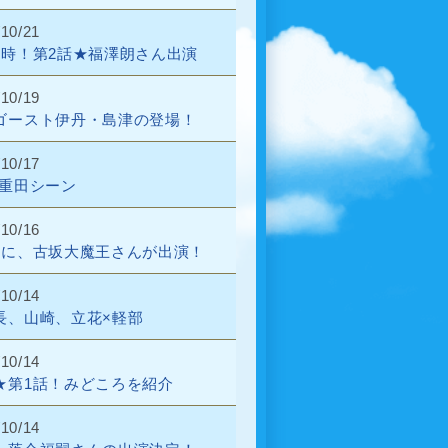
/10/21
9時！第2話★福澤朗さん出演
/10/19
ゴースト伊丹・島津の登場！
/10/17
S重田シーン
/10/16
話に、古坂大魔王さんが出演！
/10/14
長、山崎、立花×軽部
/10/14
★第1話！みどころを紹介
/10/14