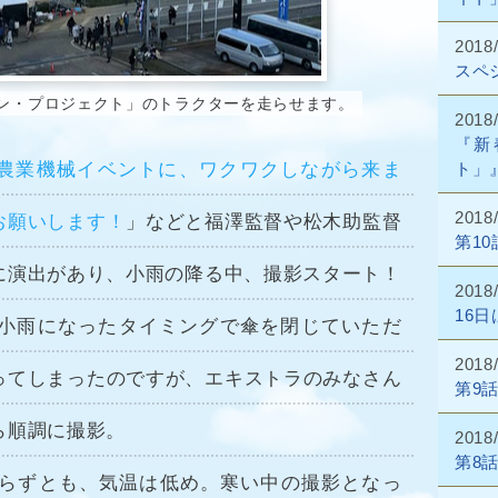
2018
スペ
ン・プロジェクト」のトラクターを走らせます。
2018
『新
ト」
農業機械イベントに、ワクワクしながら来ま
2018
お願いします！
」などと福澤監督や松木助監督
第1
に演出があり、小雨の降る中、撮影スタート！
2018
16
、小雨になったタイミングで傘を閉じていただ
2018
ってしまったのですが、エキストラのみなさん
第9
ら順調に撮影。
2018
第8
は降らずとも、気温は低め。寒い中の撮影となっ