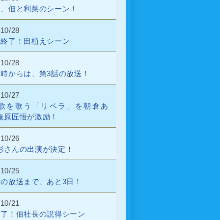
話、佃と利菜のシーン！
/10/28
話終了！田植えシーン
/10/28
9時からは、第3話の放送！
/10/27
歌を歌う「リベラ」を朝倉あ
庵原匠悟が激励！
/10/26
彬さんの出演が決定！
/10/25
話の放送まで、あと3日！
/10/21
終了！佃社長の説得シーン