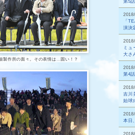
第5
2018/
「T
演決
2018/
ミュ
大さ
佃製作所の面々。その表情は…固い！？
2018/
第4
2018/
吉川
始球
2018/
本日
2018