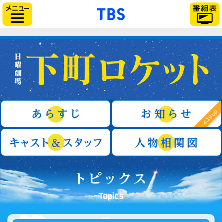
「TBSテレビ」トップ
サイドメニュー
日曜劇場『下町ロケット』
あらすじ
4.19 up
キャスト＆スタッフ