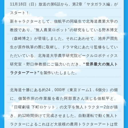
11月18日（日）放送の第6話から、第2章「ヤタガラス編」が
スタート！
新キャラクターとして、佃航平の同級生で北海道農業大学の
教授であり、“無人農業ロボット”の研究をしている野木博文
（森崎博之）が登場しました。それにあわせて、池井戸潤先
生が原作執筆の際に取材し、ドラマ化にあたり監修をしてい
ただいている、北海道大学農学研究院ビークルロボティクス
研究室・野口伸教授にご協力いただき、
“世界最大の無人ト
ラクターアート”
を製作いたしました。
北海道十勝にある約24，000坪（東京ドーム1．6個分）の畑
に、佃製作所の作業服を着た阿部寛さん演じる佃航平と、
「日曜劇場 下町ロケット」の文字を無人トラクター2台が描
き、約12時間掛けて完成させました。自動運転で動く無人ト
ラクターによるこれほど大規模の農用トラクターアートは世