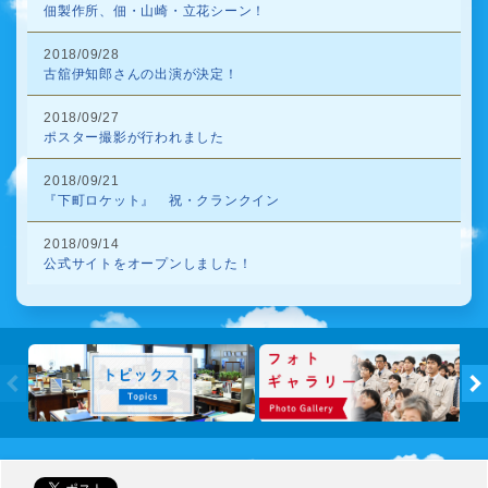
佃製作所、佃・山崎・立花シーン！
2018/09/28
古舘伊知郎さんの出演が決定！
2018/09/27
ポスター撮影が行われました
2018/09/21
『下町ロケット』 祝・クランクイン
2018/09/14
公式サイトをオープンしました！
トピック
←