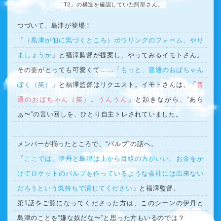
「T2」の構造を確認していた阿部さん。
つづいて、島津が登場！
「
（島津が佃に気づくところ）ボウリングのフォーム、やり
ましょうか
」と福澤監督が提案し、やってみるイモトさん。
その姿がとっても可愛くて……「
もっと、普通のおばちゃん
ぽく（笑）
」と福澤監督はリクエスト。イモトさんは、「
普
通のおばちゃん（笑）。うんうん
」と頷きながら、“あら
ぁ〜”の言い回しを、ひとり自主トレされていました。
メンバーが揃ったところで、“バルブ”の話へ。
「
ここでは、伊丹と島津は上から目線の方がいい。お金をか
けてロケットのバルブを作っているような会社には出来ない
だろうという気持ちで演じてください
」と福澤監督。
第1話をご覧になってくださった方は、このシーンの伊丹と
島津のことを“嫌な奴だな〜”と思った方もいるのでは？