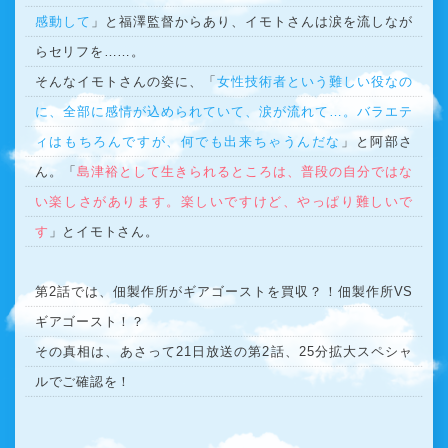
感動して
」と福澤監督からあり、イモトさんは涙を流しなが
らセリフを……。
そんなイモトさんの姿に、「
女性技術者という難しい役なの
に、全部に感情が込められていて、涙が流れて…。バラエテ
ィはもちろんですが、何でも出来ちゃうんだな
」と阿部さ
ん。「
島津裕として生きられるところは、普段の自分ではな
い楽しさがあります。楽しいですけど、やっぱり難しいで
す
」とイモトさん。
第2話では、佃製作所がギアゴーストを買収？！佃製作所VS
ギアゴースト！？
その真相は、あさって21日放送の第2話、25分拡大スペシャ
ルでご確認を！