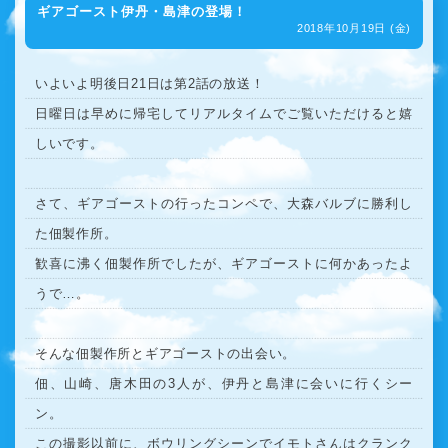
ギアゴースト伊丹・島津の登場！
2018年10月19日 (金)
いよいよ明後日21日は第2話の放送！
日曜日は早めに帰宅してリアルタイムでご覧いただけると嬉
しいです。
さて、ギアゴーストの行ったコンペで、大森バルブに勝利し
た佃製作所。
歓喜に沸く佃製作所でしたが、ギアゴーストに何かあったよ
うで…。
そんな佃製作所とギアゴーストの出会い。
佃、山崎、唐木田の3人が、伊丹と島津に会いに行くシー
ン。
この撮影以前に、ボウリングシーンでイモトさんはクランク