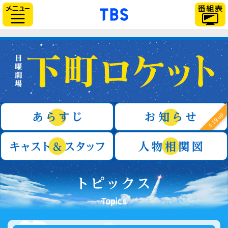
「TBSテレビ」トップ
サイドメニュー
日曜劇場『下町ロケット』
あらすじ
4.19 up
キャスト＆スタッフ