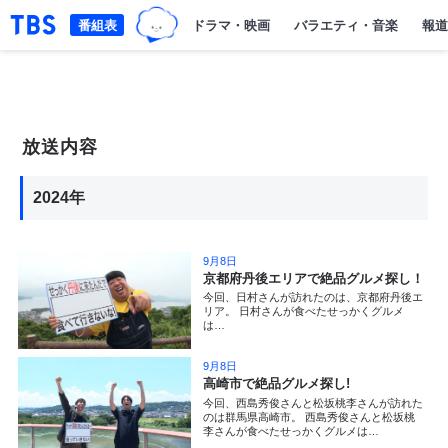
TBSグループキャラクター『ワクテ
「TBSテレビ｜ときめくときを。」トップページ
番組表
ドラマ・映画
バラエティ・音楽
報道
放送内容
2024年
9月8日
京都府丹後エリアで絶品グルメ探し！
今回、日村さんが訪れたのは、京都府丹後エ
リア。 日村さんが食べたせっかくグルメ
は…
9月8日
高崎市で絶品グルメ探し!
今回、西島秀俊さんと松坂桃李さんが訪れた
のは群馬県高崎市。 西島秀俊さんと松坂桃
李さんが食べたせっかくグルメは…