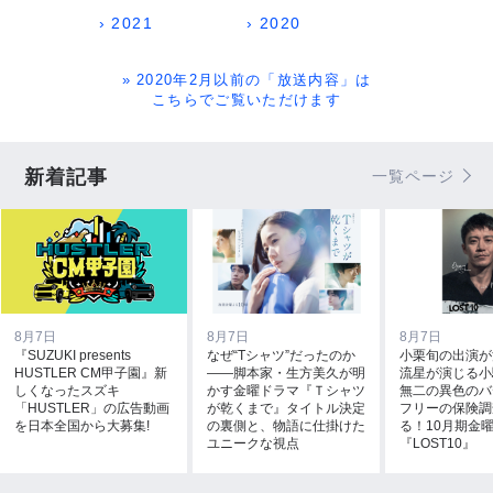
› 2021
› 2020
» 2020年2月以前の「放送内容」は
こちらでご覧いただけます
新着記事
一覧ページ
8月7日
8月7日
8月7日
『SUZUKI presents
なぜ“Tシャツ”だったのか
小栗旬の出演が
HUSTLER CM甲子園』新
――脚本家・生方美久が明
流星が演じる小
しくなったスズキ
かす金曜ドラマ『Ｔシャツ
無二の異色のバ
「HUSTLER」の広告動画
が乾くまで』タイトル決定
フリーの保険調
を日本全国から大募集!
の裏側と、物語に仕掛けた
る！10月期金
ユニークな視点
『LOST10』