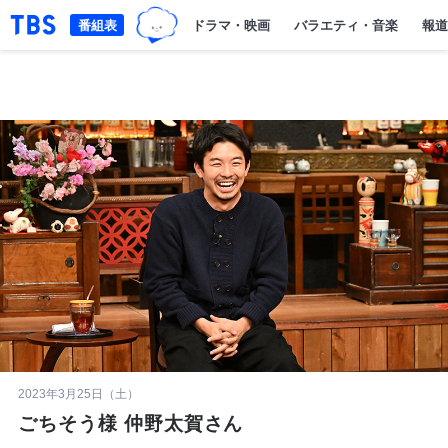
TBSグループキャラクター『ワクテ
「TBSテレビ｜ときめくときを。」トップページ
番組表
ドラマ・映画
バラエティ・音楽
報道
2023年3月25日（土）
ごちそう様 仲野太賀さん