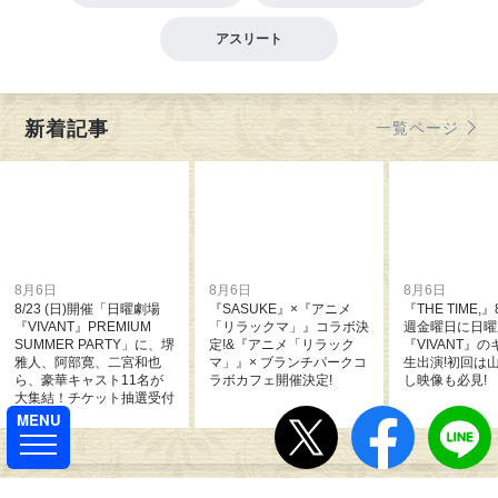
アスリート
新着記事
一覧ページ
8月6日
8月6日
8月6日
8/23 (日)開催「日曜劇場
『SASUKE』×『アニメ
『THE TIME
『VIVANT』PREMIUM
「リラックマ」』コラボ決
週金曜日に日曜
SUMMER PARTY」に、堺
定!&『アニメ「リラック
『VIVANT』
雅人、阿部寛、二宮和也
マ」』× ブランチパークコ
生出演!初回は山
ら、豪華キャスト11名が
ラボカフェ開催決定!
し映像も必見!
大集結！チケット抽選受付
中！