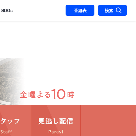
SDGs
番組表
検索
金曜ドラマ『
hart
スタッフStaff
見逃し配信Paravi