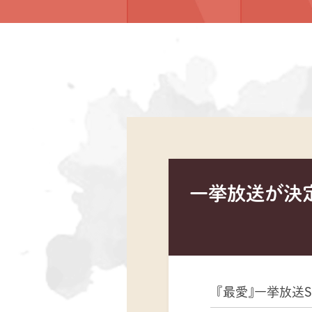
一挙放送が決
『最愛』一挙放送