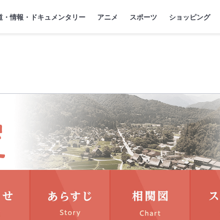
』
ジ
道・情報・ドキュメンタリー
アニメ
スポーツ
ショッピング
ut
お知らせnews
あらすじStory
相関図C