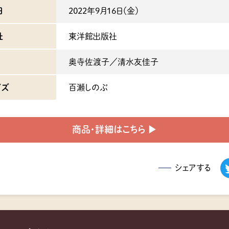
日
2022年9月16日（金）
社
東洋館出版社
奥寺佐渡子／清水友佳子
イズ
百瀬しのぶ
商品・詳細はこちら ▶︎
シェアする