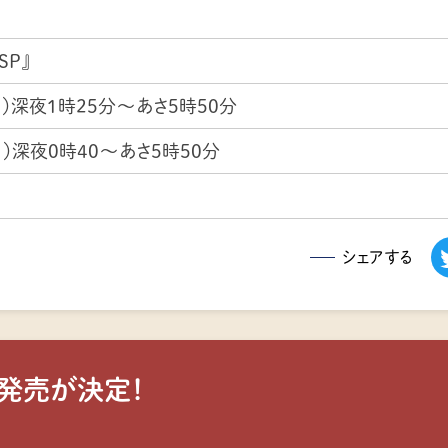
SP』
）
深夜1時25分〜あさ5時50分
）
深夜0時40～あさ5時50分
シェアする
発売が決定！