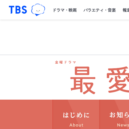
TBSグループキャラクター『ワクティ
「TBSテレビ｜ときめくときを。」トップペー
ドラマ・映画
バラエティ・音楽
報
はじめにAbo