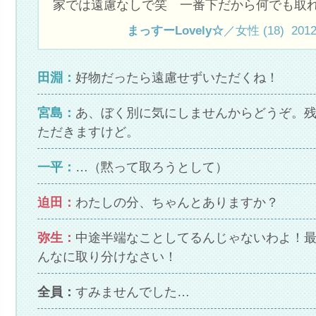
家では遠慮なしで笑 一番下だから何でも取
まっすーLovely☆
／女性 (18) 2012.1
田淵：
好物だったら遠慮せずいただくね！
宮島：
あ、ぼく別に気にしませんからどうぞ。
ただきますけど。
一平：
…（黙って取ろうとして）
迫田：
わたしの分、ちゃんとありますか？
弥生：
中途半端なことしてるんじゃないわよ！
んなに取り分けなさい！
全員：
すみませんでした…