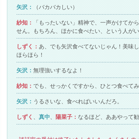
矢沢：
（バカバカしい）
紗知：
「もったいない」精神で、一声かけてか
せん。もちろん、ほかに食べたい、という人が
しずく：
あ、でも矢沢食べてないじゃん！美味
ほらほら！
矢沢：
無理強いするなよ！
紗知：
でも、せっかくですから、ひとつ食べて
矢沢：
うるさいな、食べればいいんだろ。
しずく
、
真中
、
陽菜子：
なるほど、ああやって