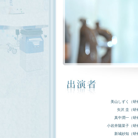
美山しずく（研
矢沢 圭（研
真中潤一（研
小岩井陽菜子（研
新城紗知（研