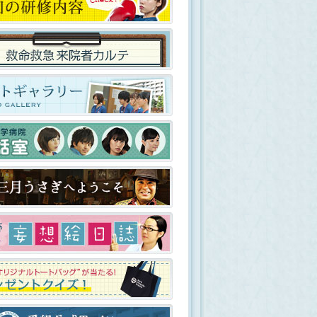
.13
看護師千葉の妄想絵日記＃05
.06
来院者カルテ#09 UP！
.25
須藤さん、古田さん、小澤さんインタ
ビュー UP！
.18
オリジナルグッズ情報！
.17
主題歌配信スタート！
.15
「レジデント ～5人の研修医」の小説
版が誕生！
.20
公式モバイルサイト情報 UP！
.20
公式サイトオープンしました！