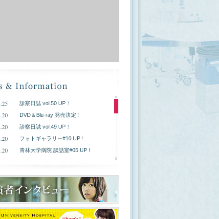
.25
診察日誌 vol.50 UP！
.20
DVD＆Blu-ray 発売決定！
.20
診察日誌 vol.49 UP！
.20
フォトギャラリー#10 UP！
.20
青林大学病院 談話室#05 UP！
.20
次回の研修内容 UP！
.20
プレゼントクイズ#10 UP！
.20
BAR 三月うさぎへようこそ UP！
.13
あらすじ最終話 UP！
.13
診察日誌 vol.45 UP！