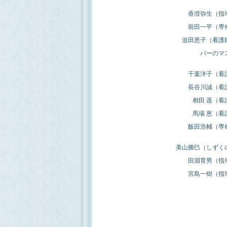
香澄弥生（指
前田一平（専
迫田恵子（看護
バーのマ
千葉洋子（看
長谷川誠（看
相田 遥（看
馬場 恵（看
飯田浩輔（専
美山勝巳（しずく
田淵育男（指
宮島一樹（指