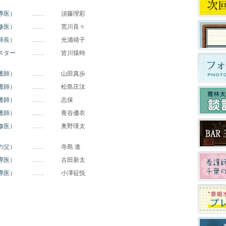
2012.12
2012.12
導医）
……
須藤理彩
2012.10
修医）
……
荒川良々
師長）
……
光浦靖子
2012.10
スター
……
皆川猿時
2012.10
2012.10
護師）
……
山田真歩
護師）
……
松島庄汰
2012.09
護師）
……
志保
2012.09
護師）
……
青谷優衣
修医）
……
奥野瑛太
の父）
……
寺島 進
導医）
……
古田新太
導医）
……
小澤征悦