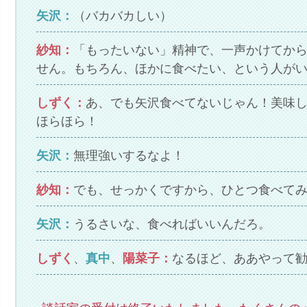
矢沢：
（バカバカしい）
紗知：
「もったいない」精神で、一声かけてか
せん。もちろん、ほかに食べたい、という人が
しずく：
あ、でも矢沢食べてないじゃん！美味
ほらほら！
矢沢：
無理強いするなよ！
紗知：
でも、せっかくですから、ひとつ食べて
矢沢：
うるさいな、食べればいいんだろ。
しずく
、
真中
、
陽菜子：
なるほど、ああやって