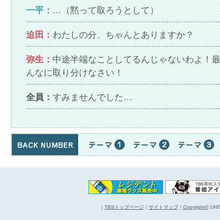
一平：
…（黙って取ろうとして）
迫田：
わたしの分、ちゃんとありますか？
弥生：
中途半端なことしてるんじゃないわよ！
んなに取り分けなさい！
全員：
すみませんでした…
｜
TBSトップページ
｜
サイトマップ
｜
Copyright
©
1995