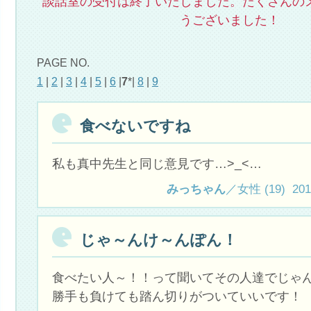
談話室の受付は終了いたしました。たくさんの
うございました！
PAGE NO.
1
|
2
|
3
|
4
|
5
|
6
|
7
*|
8
|
9
食べないですね
私も真中先生と同じ意見です…>_<…
みっちゃん
／女性 (19) 2012.
じゃ～んけ～んぽん！
食べたい人～！！って聞いてその人達でじゃ
勝手も負けても踏ん切りがついていいです！