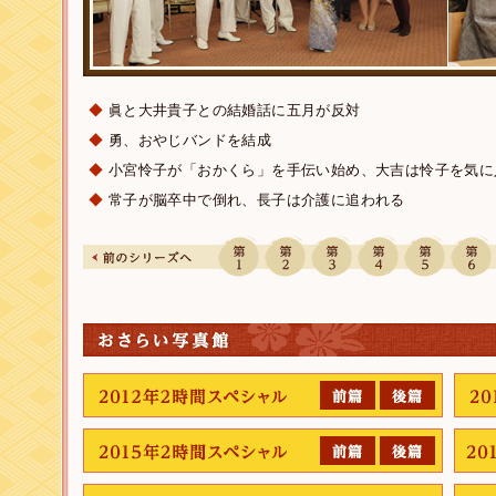
◆
眞と大井貴子との結婚話に五月が反対
◆
勇、おやじバンドを結成
◆
小宮怜子が「おかくら」を手伝い始め、大吉は怜子を気に
◆
常子が脳卒中で倒れ、長子は介護に追われる