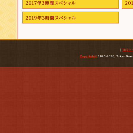
｜
TBS
Copyright
©
1995-2026, Tokyo Broad