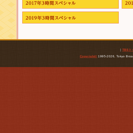
｜
TBS
Copyright
©
1995-2026, Tokyo Broad