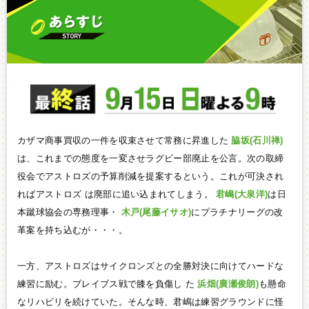
カザマ商事買収の一件を収束させて常務に昇進した
脇坂(石川禅)
は、これまでの態度を一変させラグビー部廃止を公言。次の取締
役会でアストロズの予算削減を提案するという。これが可決され
ればアストロズ は廃部に追い込まれてしまう。
君嶋(大泉洋)
は日
本蹴球協会の専務理事・
木戸(尾藤イサオ)
にプラチナリーグの改
革案を持ち込むが・・・。
一方、アストロズはサイクロンズとの全勝対決に向けてハードな
練習に励む。ブレイブス戦で膝を負傷し た
浜畑(廣瀬俊朗)
も懸命
なリハビリを続けていた。そんな時、君嶋は練習グラウンドに怪