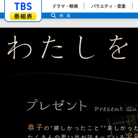
「TBSテレビ」トップページ
ドラマ・映画
バラエティ・音楽
番組表
検索
恭子
“嬉しかったこと”“哀しかっ
の
宝
たくさんの思い出
が詰まっている