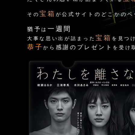
宝箱
公式サイトのどこかのペ
その
が
一週間
猶予
は
宝箱
大事な思い出が詰まった
を見つ
恭子
感謝のプレゼント
から
を受け