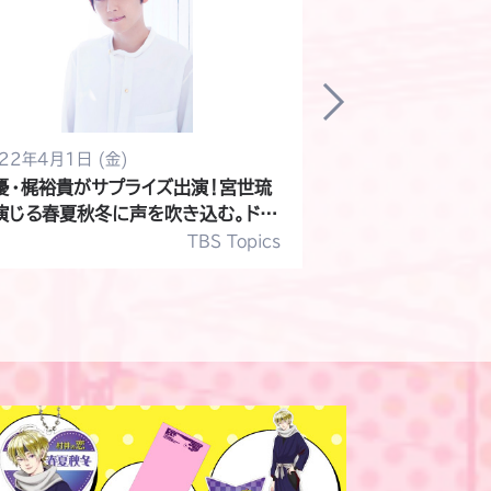
22年4月1日 (金)
2022年3月18日 (
優・梶裕貴がサプライズ出演！宮世琉
浅香航大が、髙橋
演じる春夏秋冬に声を吹き込む。ドラ
輩教師・山門由希
ストリーム『村井の恋』
ーム『村井の恋』
TBS Topics
番組オリジ