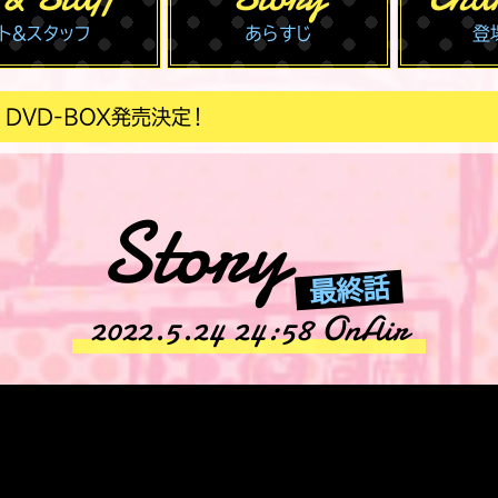
ト＆スタッフ
あらすじ
登
.18
第8話あらすじ
Story
最終話
2022.5.24 24:58 OnAir