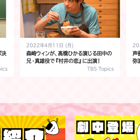
2022年4月11日 (月)
20
ボ決
森崎ウィンが、髙橋ひかる演じる田中の
声
兄・真雄役で『村井の恋』に出演！
弥
マ
ics
TBS Topics
原作紹介