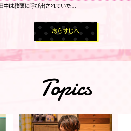
田中は教頭に呼び出されていた...
あらすじへ
Topics