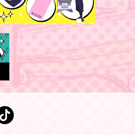
DVD-BOX
stagram
TikTok