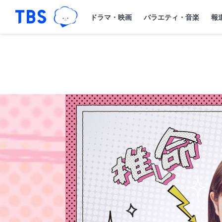
TBSグループキャラクター『ワクティ
「TBSテレビ｜ときめくときを。」トップペー
ドラマ・映画
バラエティ・音楽
報