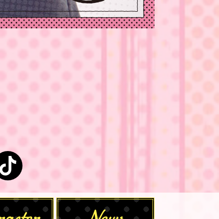
TFLIX
stagram
TikTok