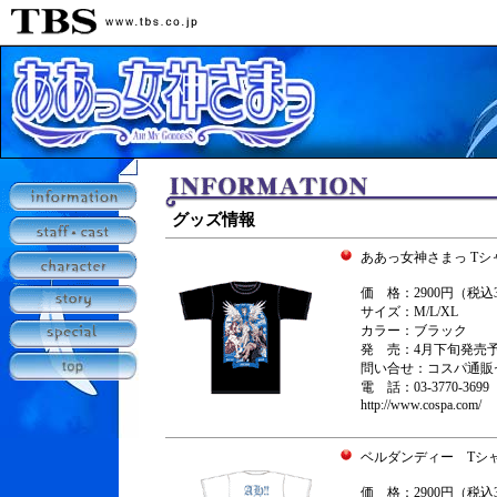
グッズ情報
ああっ女神さまっ Tシ
価 格：2900円（税込3
サイズ：M/L/XL
カラー：ブラック
発 売：4月下旬発売
問い合せ：コスパ通
電 話：03-3770-3699
http://www.cospa.com/
ベルダンディー Tシ
価 格：2900円（税込3