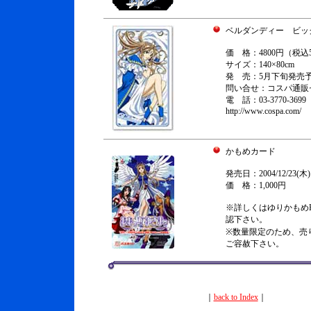
ベルダンディー ビッ
価 格：4800円（税込5
サイズ：140×80cm
発 売：5月下旬発売
問い合せ：コスパ通
電 話：03-3770-3699
http://www.cospa.com/
かもめカード
発売日：2004/12/23(木)
価 格：1,000円
※詳しくはゆりかもめ
認下さい。
※数量限定のため、売
ご容赦下さい。
｜
back to Index
｜