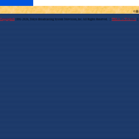
©
©
｜
TBSトップページ
Copyright
1995-2026, Tokyo Broadcasting System Television, Inc. All Rights Reserved.