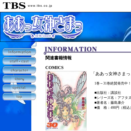
関連書籍情報
COMICS
「ああっ女神さまっ
1巻～31巻絶賛発売中
■出版社：講談社
■シリーズ名：アフタヌ
■著者名：藤島康介
■価 格：490円（税込