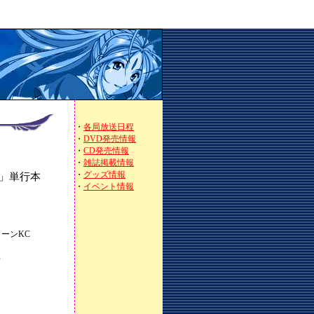
・
各局放送日程
・
DVD発売情報
・
CD発売情報
・
雑誌掲載情報
・
グッズ情報
」単行本
・
イベント情報
！
ーンKC
）