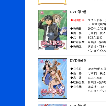
DVD第7巻
◆初回特典：
スクルドボッ
（DVD3枚収
◆発売日 ：
2005年10月28
◆価 格 ：
6,300円（税
◆品 番 ：
BCBA-2189
◆収録話数：
第16話～第18
◆発売元 ：
講談社・TBS
バンダイビジ
DVD第6巻
◆発売日 ：
2005年9月23日
◆価 格 ：
6,300円（税
◆品 番 ：
BCBA-2188
◆収録話数：
第16話～第18
◆発売元 ：
講談社・TBS
バンダイビジ