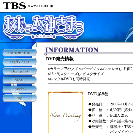
DVD発売情報
○カラー／75分／ドルビーデジタル(ステレオ)／片面2
○16：9(スクイーズ)／ビスタサイズ
○レンタルDVDも同時発売
DVD第8巻
◆発売日 ：
2005年11月25
◆価 格 ：
6,300円（税
◆品 番 ：
BCBA-2190
◆収録話数：
第19話～第21
◆発売元 ：
講談社・TBS
バンダイビジ