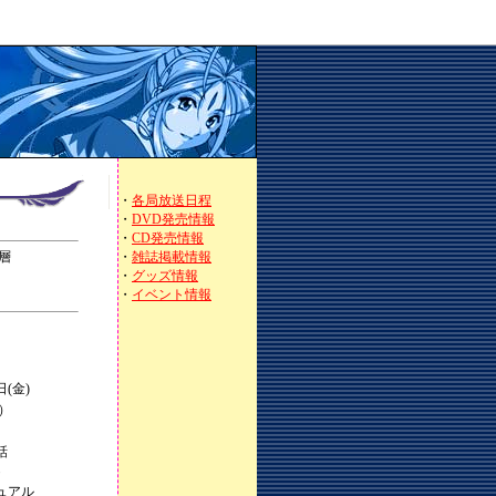
・
各局放送日程
・
DVD発売情報
・
CD発売情報
層
・
雑誌掲載情報
・
グッズ情報
・
イベント情報
日(金)
込）
話
・
ュアル