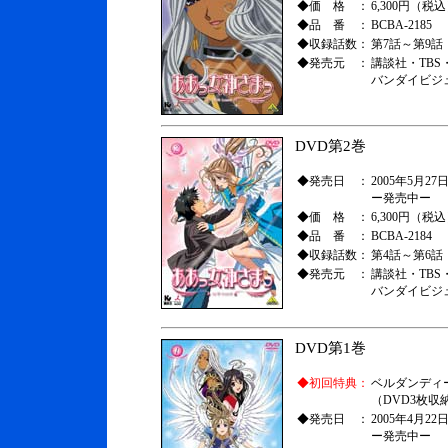
◆価 格 ：
6,300円（税
◆品 番 ：
BCBA-2185
◆収録話数：
第7話～第9話
◆発売元 ：
講談社・TBS
バンダイビジ
DVD第2巻
◆発売日 ：
2005年5月27日
ー発売中ー
◆価 格 ：
6,300円（税
◆品 番 ：
BCBA-2184
◆収録話数：
第4話～第6話
◆発売元 ：
講談社・TBS
バンダイビジ
DVD第1巻
◆初回特典：
ベルダンディ
（DVD3枚収
◆発売日 ：
2005年4月22日
ー発売中ー