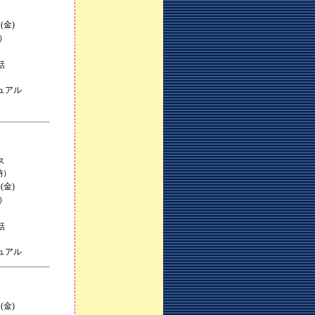
(金)
込）
話
・
ュアル
ス
納）
(金)
込）
話
・
ュアル
(金)