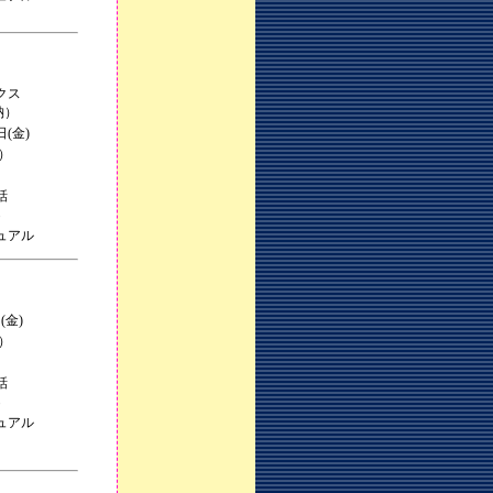
クス
納）
日(金)
込）
話
・
ュアル
(金)
込）
話
・
ュアル