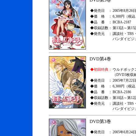
DVD第5巻
◆発売日 ：
2005年8月26日
◆価 格 ：
6,300円（税
◆品 番 ：
BCBA-2187
◆収録話数：
第13話～第15
◆発売元 ：
講談社・TBS
バンダイビジ
DVD第4巻
◆初回特典：
ウルドボック
（DVD3枚収
◆発売日 ：
2005年7月22日
◆価 格 ：
6,300円（税
◆品 番 ：
BCBA-2186
◆収録話数：
第10話～第12
◆発売元 ：
講談社・TBS
バンダイビジ
DVD第3巻
◆発売日 ：
2005年6月24日