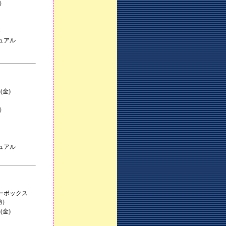
込）
・
ュアル
(金)
込）
・
ュアル
ーボックス
納）
(金)