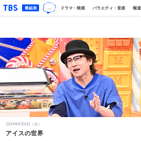
TBSグループキャラクター『ワクテ
「TBSテレビ｜ときめくときを。」トップページ
番組表
ドラマ・映画
バラエティ・音楽
報道
2024年8月6日（火）
アイスの世界