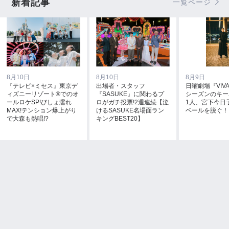
新着記事
一覧ページ
8月10日
8月10日
8月9日
『テレビ×ミセス』東京デ
出場者・スタッフ
日曜劇場『VIV
ィズニーリゾート®でのオ
『SASUKE』に関わるプ
シーズンのキー
ールロケSP!びしょ濡れ
ロがガチ投票!2週連続【泣
1人、宮下今日
MAX!テンション爆上がり
けるSASUKE名場面ラン
ベールを脱ぐ！
で大森も熱唱!?
キングBEST20】