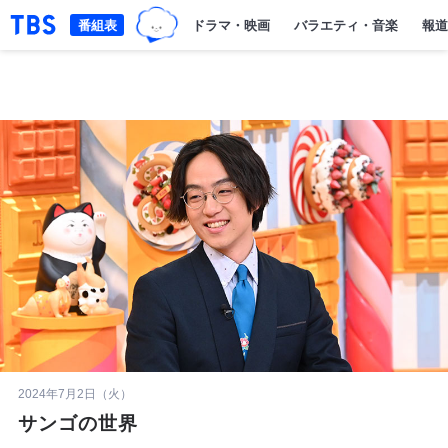
TBSグループキャラクター『ワクテ
「TBSテレビ｜ときめくときを。」トップページ
番組表
ドラマ・映画
バラエティ・音楽
報道
2024年7月2日（火）
サンゴの世界