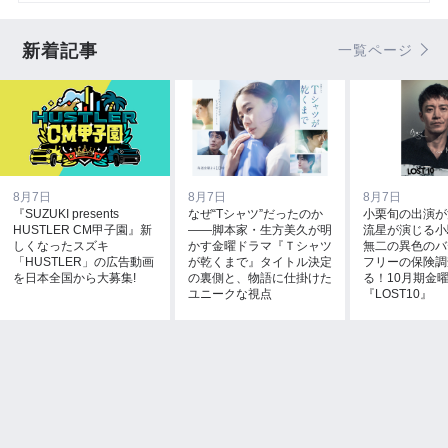
新着記事
一覧ページ
8月7日
8月7日
8月7日
『SUZUKI presents
なぜ“Tシャツ”だったのか
小栗旬の出演が
HUSTLER CM甲子園』新
――脚本家・生方美久が明
流星が演じる小
しくなったスズキ
かす金曜ドラマ『Ｔシャツ
無二の異色のバ
「HUSTLER」の広告動画
が乾くまで』タイトル決定
フリーの保険調
を日本全国から大募集!
の裏側と、物語に仕掛けた
る！10月期金
ユニークな視点
『LOST10』