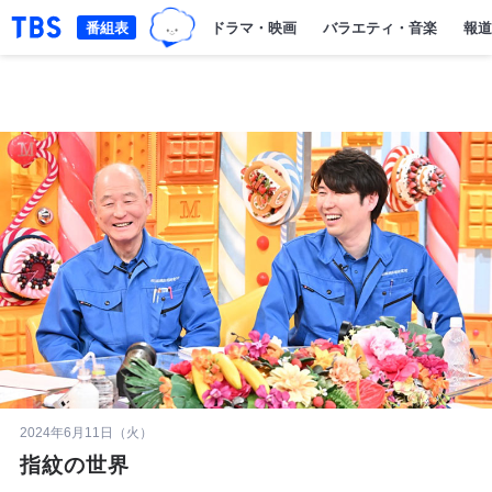
TBSグループキャラクター『ワクテ
「TBSテレビ｜ときめくときを。」トップページ
番組表
ドラマ・映画
バラエティ・音楽
報道
2024年6月11日（火）
指紋の世界