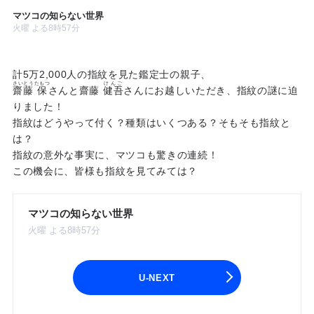
マツコの知らない世界
火曜 よる8時57分
計5万2,000人の指紋を見た鑑定士の親子、
さいとう
たもつ
けんご
齋藤
保
さんと齋藤
健吾
さんにお越しいただき、指紋の謎に迫
りました！
指紋はどうやって付く？種類はいくつある？そもそも指紋と
は？
指紋の意外な事実に、マツコも驚きの連続！
この機会に、皆様も指紋を見てみては？
マツコの知らない世界
火曜 よる8時57分
U-NEXT