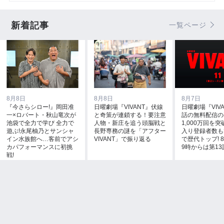
新着記事
一覧ページ
8月8日
8月8日
8月7日
『今さらシロー!』岡田准
日曜劇場『VIVANT』伏線
日曜劇場『VIVA
一×ロバート・秋山竜次が
と奇策が連鎖する！要注意
話の無料配信の
池袋で全力で学び 全力で
人物・新庄を追う頭脳戦と
1,000万回を突
遊ぶ!永尾柚乃とサンシャ
長野専務の謎を「アフター
入り登録者数も
イン水族館へ…客前でアシ
VIVANT」で振り返る
で歴代トップ! 8
カパフォーマンスに初挑
9時からは第13
戦!