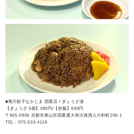
■夷川餃子なかじま 団栗店 / ぎょうざ湯
【ぎょうざ 5個】380円/【炒飯】690円
〒605-0806 京都市東山区団栗通大和大路西入六軒町206-1
TEL：075-533-4126