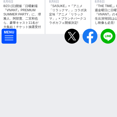
8月6日
8月6日
8月6日
8/23 (日)開催「日曜劇場
『SASUKE』×『アニメ
『THE TIME
『VIVANT』PREMIUM
「リラックマ」』コラボ決
週金曜日に日曜
SUMMER PARTY」に、堺
定!&『アニメ「リラック
『VIVANT』
雅人、阿部寛、二宮和也
マ」』× ブランチパークコ
生出演!初回は山
ら、豪華キャスト11名が
ラボカフェ開催決定!
し映像も必見!
大集結！チケット抽選受付
中！