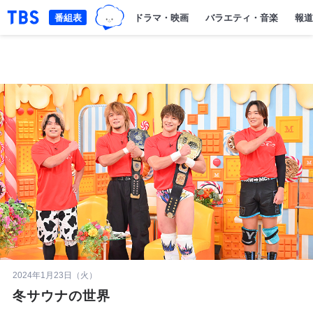
TBSグループキャラクター『ワクテ
「TBSテレビ｜ときめくときを。」トップページ
番組表
ドラマ・映画
バラエティ・音楽
報道
2024年1月23日（火）
冬サウナの世界