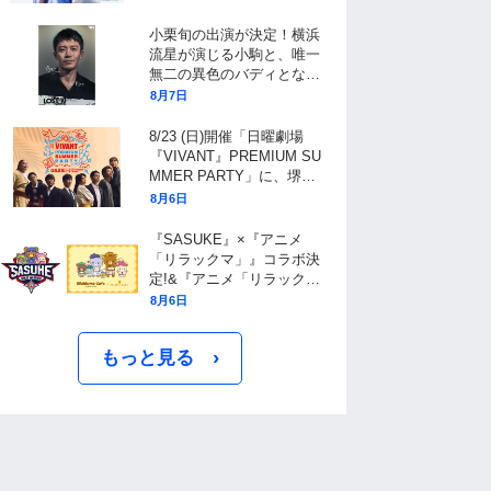
裏側と、物語に仕掛けたユ
ニークな視点
小栗旬の出演が決定！横浜
流星が演じる小駒と、唯一
無二の異色のバディとなる
フリーの保険調査員を演じ
8月7日
る！10月期金曜ドラマ『LO
ST10』
8/23 (日)開催「日曜劇場
『VIVANT』PREMIUM SU
MMER PARTY」に、堺雅
人、阿部寛、二宮和也ら、
8月6日
豪華キャスト11名が大集
結！チケット抽選受付中！
『SASUKE』×『アニメ
「リラックマ」』コラボ決
定!&『アニメ「リラック
マ」』× ブランチパークコ
8月6日
ラボカフェ開催決定!
›
もっと見る