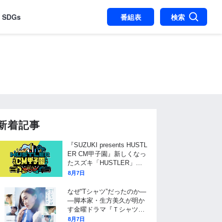
SDGs
番組表
検索
新着記事
『SUZUKI presents HUSTL
ER CM甲子園』新しくなっ
たスズキ「HUSTLER」の
広告動画を日本全国から大
8月7日
募集!
なぜ“Tシャツ”だったのか―
―脚本家・生方美久が明か
す金曜ドラマ『Ｔシャツが
乾くまで』タイトル決定の
8月7日