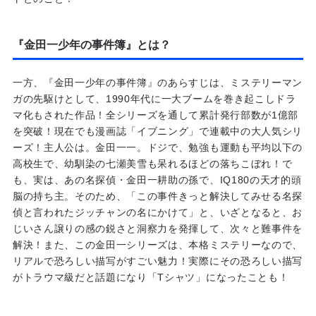
『金田一少年の事件簿』とは？
一方、『金田一少年の事件簿』のあらすじは、ミステリーマン
ガの先駆けとして、1990年代に一大ブームを巻き起こしドラ
マ化もされた作品！全シリーズを通して累計発行部数が1億部
を突破！現在でも漫画誌「イブニング」で連載中の大人気シリ
ーズ！主人公は。金田一一。ドジで、勉強も運動も平均以下の
高校生で、幼馴染の七瀬美雪も呆れるほどの落ちこぼれ！で
も、実は、あの名探偵・金田一耕助の孫で、IQ180の天才的頭
脳の持ち主。そのため、「この事件きっと解決してみせる名探
偵と言われたジッチャンの名にかけて」と、いざとなると、お
じいさん譲りの感の鋭さと洞察力を発揮して、次々と難事件を
解決！また、この金田一シリーズは、本格ミステリーなので、
リアルで恐ろしい描写がすごい魅力！実際にその恐ろしい描写
がトラウマ級だと話題になり「Tシャツ」になったことも！