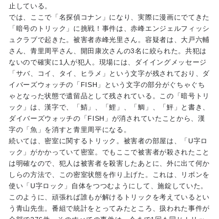
止している。
では、ここで「名探偵コナン」になり、実際に漫画にでてきた
「暗号のトリック」に挑戦！事件は、赤峰エンジェルフィッシ
ュクラブで起きた。被害者赤峰光里さん。容疑者は、大戸六輔
さん、青里周平さん、開田康次さんの3名に絞られた。共犯は
ないので確実に1人が犯人。現場には、ダイイングメッセージ
「サバ、コイ、タイ、ヒラメ」という文字が残されており、ダ
イバーズウォッチの「FISH」という文字の部分がぐちゃぐち
ゃとなった状態で遺留品として残されている。この「暗号トリ
ック」は、漢字で、「鯖」、「鯉」、「鯛」、「鮃」と書き、
ダイバーズウォッチの「FISH」が消されていたことから、漢
字の「魚」を消すと青里周平になる。
続いては、密室に関するトリック。被害者の部屋は、「U字ロ
ック」がかかっていて密室。でもここで被害者が殺されたこと
は明確なので、犯人は被害者を殺害したあとに、外に出て何か
しらの方法で、この密室状態を作り上げた。これは、リボンを
使い「U字ロック」自体をつつむようにして、施錠していた。
このように、頑張れば誰もが解けるトリックを考えているとい
う青山先生。番組で統計をとってみたところ、扱われた事件が