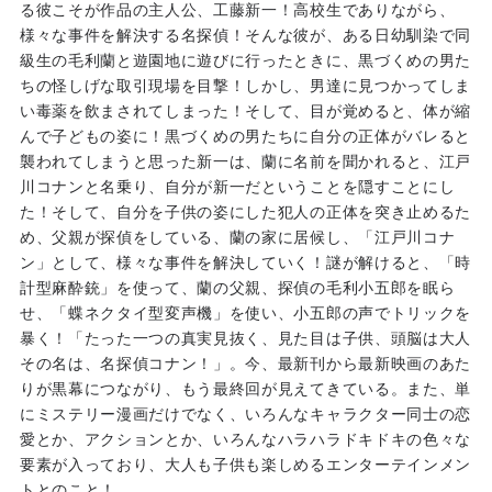
る彼こそが作品の主人公、工藤新一！高校生でありながら、
様々な事件を解決する名探偵！そんな彼が、ある日幼馴染で同
級生の毛利蘭と遊園地に遊びに行ったときに、黒づくめの男た
ちの怪しげな取引現場を目撃！しかし、男達に見つかってしま
い毒薬を飲まされてしまった！そして、目が覚めると、体が縮
んで子どもの姿に！黒づくめの男たちに自分の正体がバレると
襲われてしまうと思った新一は、蘭に名前を聞かれると、江戸
川コナンと名乗り、自分が新一だということを隠すことにし
た！そして、自分を子供の姿にした犯人の正体を突き止めるた
め、父親が探偵をしている、蘭の家に居候し、「江戸川コナ
ン」として、様々な事件を解決していく！謎が解けると、「時
計型麻酔銃」を使って、蘭の父親、探偵の毛利小五郎を眠ら
せ、「蝶ネクタイ型変声機」を使い、小五郎の声でトリックを
暴く！「たった一つの真実見抜く、見た目は子供、頭脳は大人
その名は、名探偵コナン！」。今、最新刊から最新映画のあた
りが黒幕につながり、もう最終回が見えてきている。また、単
にミステリー漫画だけでなく、いろんなキャラクター同士の恋
愛とか、アクションとか、いろんなハラハラドキドキの色々な
要素が入っており、大人も子供も楽しめるエンターテインメン
トとのこと！