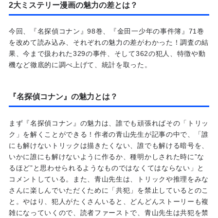
2大ミステリー漫画の魅力の差とは？
今回、『名探偵コナン』98巻、『金田一少年の事件簿』71巻
を改めて読み込み、それぞれの魅力の差がわかった！調査の結
果、今まで扱われた329の事件、そして362の犯人、特徴や動
機など徹底的に調べ上げて、統計を取った。
『名探偵コナン』の魅力とは？
まず『名探偵コナン』の魅力は、誰でも頑張ればその「トリッ
ク」を解くことができる！作者の青山先生が記事の中で、「誰
にも解けないトリックは描きたくない、誰でも解ける暗号を、
いかに誰にも解けないように作るか、種明かしされた時に”な
るほど”と思わせられるようなものではなくてはならない」と
コメントしている。また、青山先生は、トリックや推理をみな
さんに楽しんでいただくために「共犯」を禁止しているとのこ
と。やはり、犯人がたくさんいると、どんどんストーリーも複
雑になっていくので、読者ファーストで、青山先生は共犯を禁