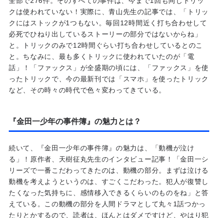
全部で276件。そのすべての事件は、今まで1回も同じトリッ
クは使われていない！実際に、青山先生の記事では、「トリッ
クにはストックが1つもない。毎回12時間近く打ち合わせして
必死でひねり出しているストーリーの部分ではないからね」
と。トリックのみで12時間ぐらい打ち合わせしているとのこ
と。ちなみに、最も多くトリックに使われていたのが「電
話」！「ファックス」が全盛期の頃には、「ファックス」を使
ったトリックで、今の最新刊では「スマホ」を使ったトリック
など、その時々の時代で色々変わってきている。
『金田一少年の事件簿』の魅力とは？
続いて、『金田一少年の事件簿』の魅力は、「動機が泣け
る」！原作者、天樹征丸先生のインタビュー記事！「金田一シ
リーズで一番こだわってきたのは、動機の部分。まずは泣ける
動機を考えようというのは、すごくこだわった。犯人が復讐し
たくなった気持ちに、感情移入できるくらいのものをね」と答
えている。この動機の部分を人間ドラマとして丸々1話つかっ
たりとかするので、読者は、ほんとはダメですけど、やはり犯