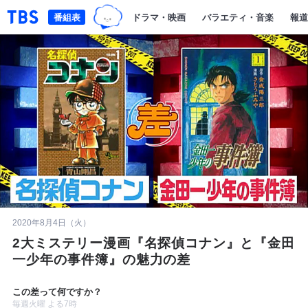
TBSグループキャラクター『ワクテ
「TBSテレビ｜ときめくときを。」トップページ
番組表
ドラマ・映画
バラエティ・音楽
報道
2020年8月4日（火）
2大ミステリー漫画『名探偵コナン』と『金田
一少年の事件簿』の魅力の差
この差って何ですか？
毎週火曜 よる7時