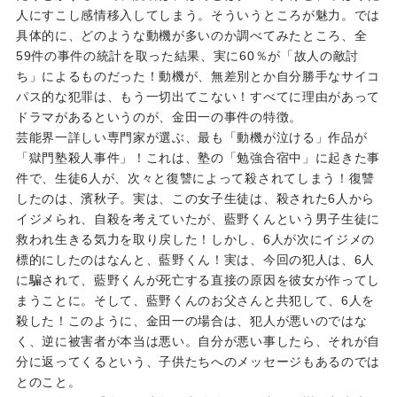
人にすこし感情移入してしまう。そういうところが魅力。では
具体的に、どのような動機が多いのか調べてみたところ、全
59件の事件の統計を取った結果、実に60％が「故人の敵討
ち」によるものだった！動機が、無差別とか自分勝手なサイコ
パス的な犯罪は、もう一切出てこない！すべてに理由があって
ドラマがあるというのが、金田一の事件の特徴。
芸能界一詳しい専門家が選ぶ、最も「動機が泣ける」作品が
「獄門塾殺人事件」！これは、塾の「勉強合宿中」に起きた事
件で、生徒6人が、次々と復讐によって殺されてしまう！復讐
したのは、濱秋子。実は、この女子生徒は、殺された6人から
イジメられ、自殺を考えていたが、藍野くんという男子生徒に
救われ生きる気力を取り戻した！しかし、6人が次にイジメの
標的にしたのはなんと、藍野くん！実は、今回の犯人は、6人
に騙されて、藍野くんが死亡する直接の原因を彼女が作ってし
まうことに。そして、藍野くんのお父さんと共犯して、6人を
殺した！このように、金田一の場合は、犯人が悪いのではな
く、逆に被害者が本当は悪い。自分が悪い事したら、それが自
分に返ってくるという、子供たちへのメッセージもあるのでは
とのこと。