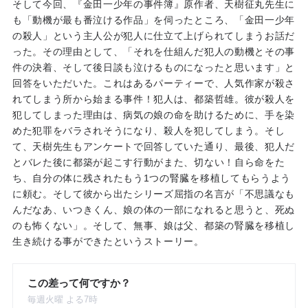
そして今回、『金田一少年の事件簿』原作者、天樹征丸先生に
も「動機が最も番泣ける作品」を伺ったところ、「金田一少年
の殺人」という主人公が犯人に仕立て上げられてしまうお話だ
った。その理由として、「それを仕組んだ犯人の動機とその事
件の決着、そして後日談も泣けるものになったと思います」と
回答をいただいた。これはあるパーティーで、人気作家が殺さ
れてしまう所から始まる事件！犯人は、都築哲雄。彼が殺人を
犯してしまった理由は、病気の娘の命を助けるために、手を染
めた犯罪をバラされそうになり、殺人を犯してしまう。そし
て、天樹先生もアンケートで回答していた通り、最後、犯人だ
とバレた後に都築が起こす行動がまた、切ない！自ら命をた
ち、自分の体に残されたもう1つの腎臓を移植してもらうよう
に頼む。そして彼から出たシリーズ屈指の名言が「不思議なも
んだなあ、いつきくん、娘の体の一部になれると思うと、死ぬ
のも怖くない」。そして、無事、娘は父、都築の腎臓を移植し
生き続ける事ができたというストーリー。
この差って何ですか？
毎週火曜 よる7時