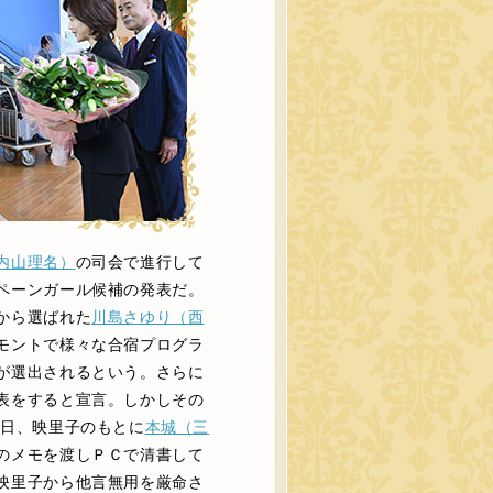
内山理名）
の司会で進行して
ペーンガール候補の発表だ。
から選ばれた
川島さゆり（西
モントで様々な合宿プログラ
が選出されるという。さらに
表をすると宣言。しかしその
翌日、映里子のもとに
本城（三
のメモを渡しＰＣで清書して
映里子から他言無用を厳命さ