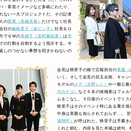
パ・客室イメージなど多岐にわたり、
れない一大プロジェクトだ。その記者
人の
鷲尾（高橋克典）
だけでなく社長
会社の
椿映里子（泉ピン子）
社長をロ
方でＧＭの
美穂子（若村麻由美）
は
塔
での行動を自制するよう指示する。今
返しのつかない事態を招きかねないの
会見は映里子の娘で広報担当の
美麗（
いく。そして会見の目玉企画、キャン
モデルの
メグ（大野いと）
や一般公募
川カナコ）
など６名の候補者はフォル
ムをこなし、５日後のイベントでミス
映里子はそのイベント時にある重大発
中身は美麗も知らされておらず…。 
浦翔平）
が呼ばれた。映里子は手書き
くれと頼む。内容を見た本城は絶句、