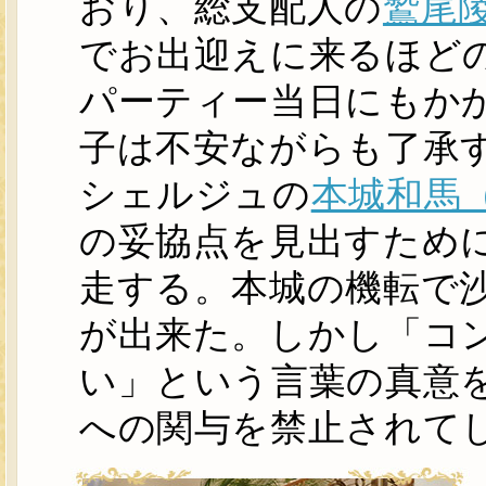
おり、総支配人の
鷲尾
でお出迎えに来るほど
パーティー当日にもか
子は不安ながらも了承
シェルジュの
本城和馬
の妥協点を見出すため
走する。本城の機転で
が出来た。しかし「コ
い」という言葉の真意
への関与を禁止されて