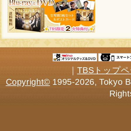
｜
TBSトップ
Copyright
©
1995-2026, Tokyo Br
Right