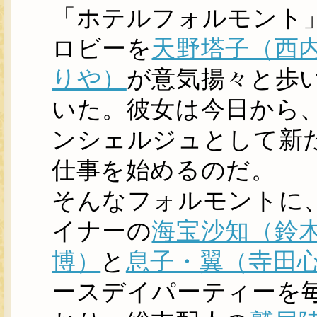
「ホテルフォルモント
ロビーを
天野塔子（西
りや）
が意気揚々と歩
いた。彼女は今日から
ンシェルジュとして新
仕事を始めるのだ。
そんなフォルモントに
イナーの
海宝沙知（鈴
博）
と
息子・翼（寺田
ースデイパーティーを