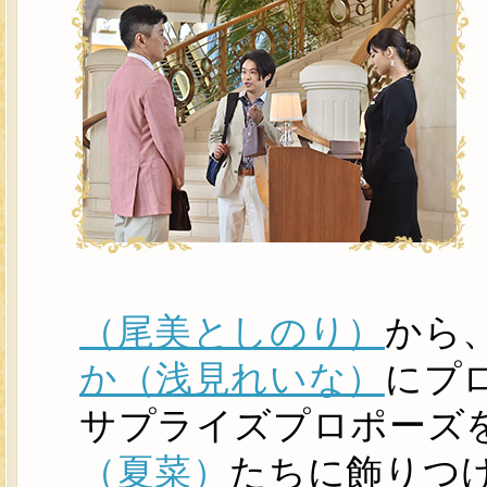
（尾美としのり）
から
か（浅見れいな）
にプ
サプライズプロポーズ
（夏菜）
たちに飾りつ