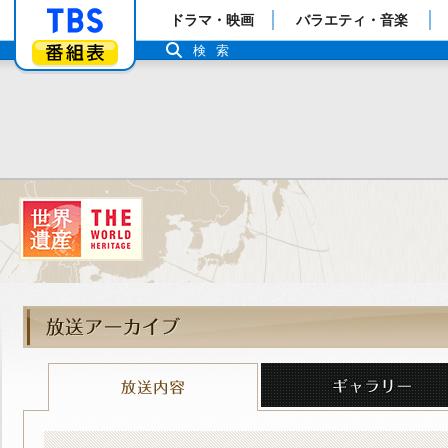
「TBSテレビ」トップページ
ドラマ・映画
バラエティ・音楽
番組表
検索