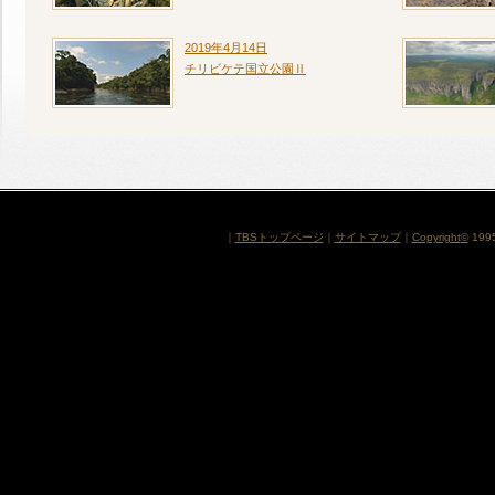
2019年4月14日
チリビケテ国立公園Ⅱ
｜
TBSトップページ
｜
サイトマップ
｜
Copyright
©
1995