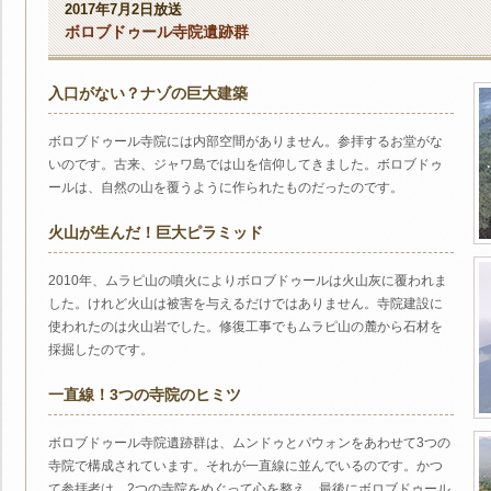
2017年7月2日放送
ボロブドゥール寺院遺跡群
入口がない？ナゾの巨大建築
ボロブドゥール寺院には内部空間がありません。参拝するお堂がな
いのです。古来、ジャワ島では山を信仰してきました。ボロブドゥ
ールは、自然の山を覆うように作られたものだったのです。
火山が生んだ！巨大ピラミッド
2010年、ムラピ山の噴火によりボロブドゥールは火山灰に覆われま
した。けれど火山は被害を与えるだけではありません。寺院建設に
使われたのは火山岩でした。修復工事でもムラピ山の麓から石材を
採掘したのです。
一直線！3つの寺院のヒミツ
ボロブドゥール寺院遺跡群は、ムンドゥとパウォンをあわせて3つの
寺院で構成されています。それが一直線に並んでいるのです。かつ
て参拝者は、2つの寺院をめぐって心を整え、最後にボロブドゥール