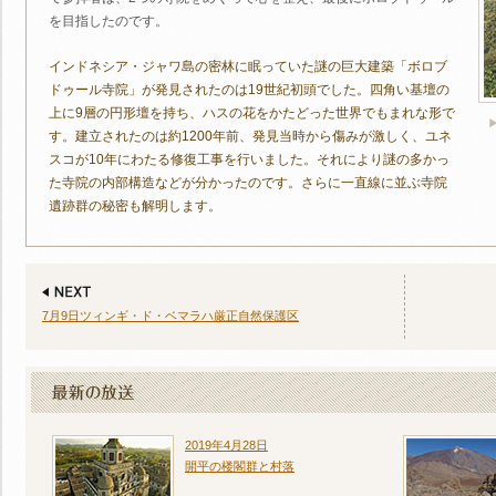
を目指したのです。
インドネシア・ジャワ島の密林に眠っていた謎の巨大建築「ボロブ
ドゥール寺院」が発見されたのは19世紀初頭でした。四角い基壇の
上に9層の円形壇を持ち、ハスの花をかたどった世界でもまれな形で
す。建立されたのは約1200年前、発見当時から傷みが激しく、ユネ
スコが10年にわたる修復工事を行いました。それにより謎の多かっ
た寺院の内部構造などが分かったのです。さらに一直線に並ぶ寺院
遺跡群の秘密も解明します。
7月9日ツィンギ・ド・ベマラハ厳正自然保護区
2019年4月28日
開平の楼閣群と村落