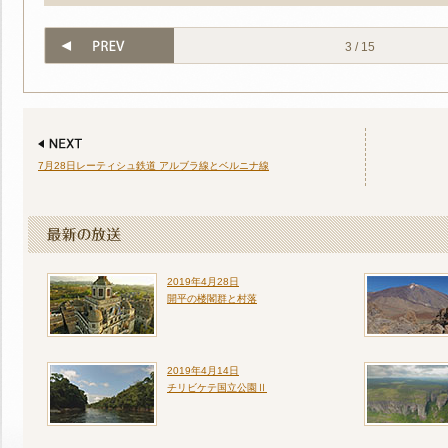
3 / 15
7月28日レーティシュ鉄道 アルブラ線とベルニナ線
2019年4月28日
開平の楼閣群と村落
2019年4月14日
チリビケテ国立公園Ⅱ