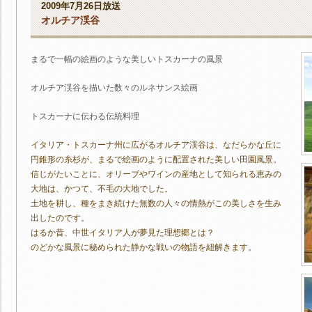
2009年7月26日放送
オルチア渓谷
まるで一幅の絵画のような美しいトスカーナの風景
オルチア渓谷を描いた数々のルネサンス絵画
トスカーナに伝わる伝統料理
イタリア・トスカーナ州に広がるオルチア渓谷は、なだらかな丘に
円錐形の糸杉が、まるで絵画のように配置された美しい田園風景。
信じがたいことに、オリーブやワインの産地として知られる恵みの
大地は、かつて、不毛の大地でした。
土地を耕し、種をまき続けた無数の人々の情熱がこの美しさを生み
出したのです。
はるか昔、中世イタリア人が夢見た理想郷とは？
のどかな風景に秘められた静かな戦いの物語を紐解きます。