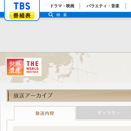
「TBSテレビ」トップページ
ドラマ・映画
バラエティ・音楽
番組表
検索