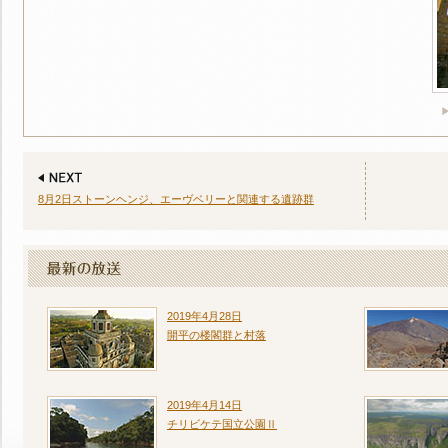
8月2日ストーンヘンジ、エーヴベリーと関連する遺跡群
2019年4月28日
開平の楼閣群と村落
2019年4月14日
チリビケテ国立公園Ⅱ