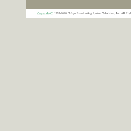
Copyright(C)
1995-2026, Tokyo Broadcasting System Television, Inc. All Righ