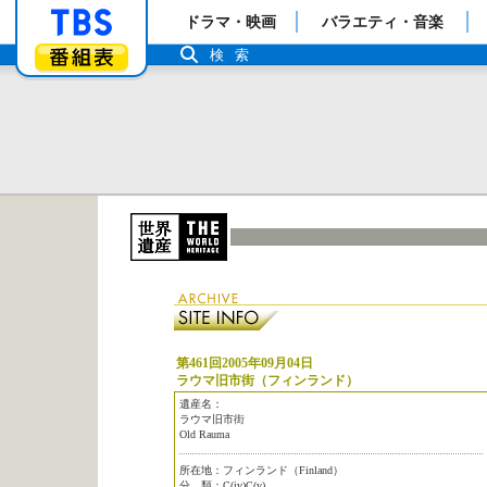
「TBSテレビ」トップページ
ドラマ・映画
バラエティ・音楽
番組表
検索
第461回2005年09月04日
ラウマ旧市街（フィンランド）
遺産名：
ラウマ旧市街
Old Rauma
所在地：フィンランド（Finland）
分 類：C(iv)C(v)