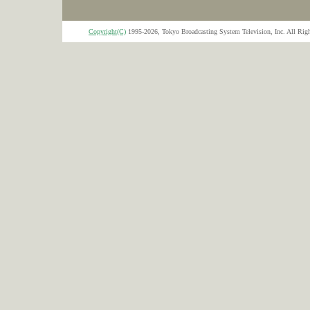
Copyright(C)
1995-2026, Tokyo Broadcasting System Television, Inc. All Righ