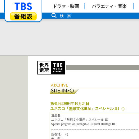
「TBSテレビ」トップページ
ドラマ・映画
バラエティ・音楽
番組表
検索
第419回2004年10月24日
ユネスコ「無形文化遺産」スペシャル III（）
遺産名：
ユネスコ「無形文化遺産」スペシャル III
Special program on Intangible Cultural Heritage III
所在地：（）
分 類：