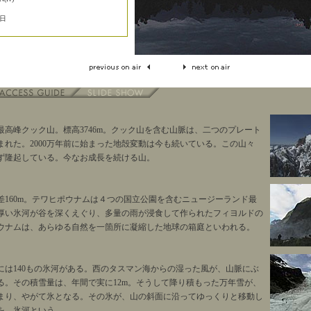
8日
最高峰クック山。標高3746m。クック山を含む山脈は、二つのプレート
まれた。2000万年前に始まった地殻変動は今も続いている。この山々
ず隆起している。今なお成長を続ける山。
差160m。テワヒポウナムは４つの国立公園を含むニュージーランド最
厚い氷河が谷を深くえぐり、多量の雨が浸食して作られたフィヨルドの
ウナムは、あらゆる自然を一箇所に凝縮した地球の箱庭といわれる。
には140もの氷河がある。西のタスマン海からの湿った風が、山脈にぶ
る。その積雪量は、年間で実に12m。そうして降り積もった万年雪が、
まり、やがて氷となる。その氷が、山の斜面に沿ってゆっくりと移動し
を、氷河という。