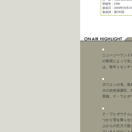
登録年：1990
放送日：2004年04月1
放送回：第395回
ニュージーランド
の衝突によって生
は、毎年１センチ
ボウエンの滝。落
大の自然保護区。
景観。テ・ワヒポ
テ・ワヒポウナム
つかり雪を降らせ
上からの圧力で固
ているもののこと