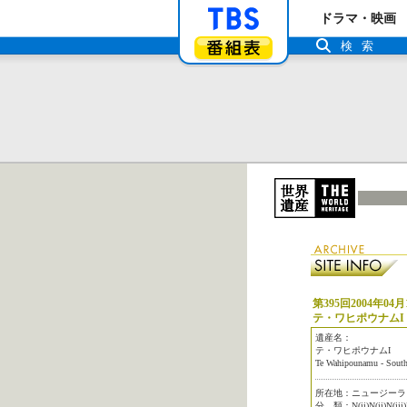
「TBSテレビ」ト
ドラマ・映画
番組表
検索
第395回2004年04月
テ・ワヒポウナム
遺産名：
テ・ワヒポウナムI
Te Wahipounamu - South
所在地：ニュージーランド（
分 類：N(ii)N(ii)N(iii)