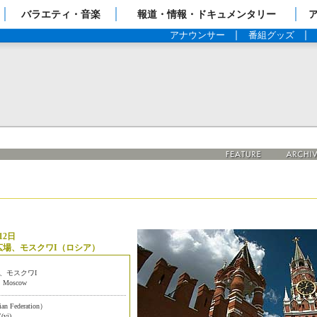
ップページ
バラエティ・音楽
報道・情報・ドキュメンタリー
アナウンサー
番組グッズ
12日
広場、モスクワI（ロシア）
、モスクワI
e, Moscow
Federation）
(vi)