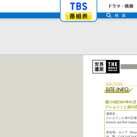
「TBSテレビ」ト
ドラマ・映画
番組表
検索
第334回2003年01月
クレムリンと赤の
遺産名：
クレムリンと赤の広場
Kremlin and Red Squar
所在地：ロシア（Russian 
分 類：C(i)C(ii)C(iv)C