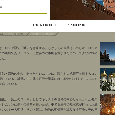
2日
は、ロシア語で「城」を意味する。しかしその言葉はいつしか、ロシア
帝の居城であり、ロシア正教会の総本山も置かれたこのモスクワの城の
った。
政治・宗教の中心であったクレムリンは、現在も大統領府を擁するロシ
能している。城壁の中に残る宮殿や聖堂には、800年を超えるこの城の
が宿っている。
壊後、「第三のローマ」としてキリスト教信仰の中心たらんとしたモス
クレムリンに多くの聖堂を築いたが、中でも皇帝の戴冠式が行われた最
ペンスキー大聖堂。その内部は、無数の聖像画が織りなす荘厳な美の世