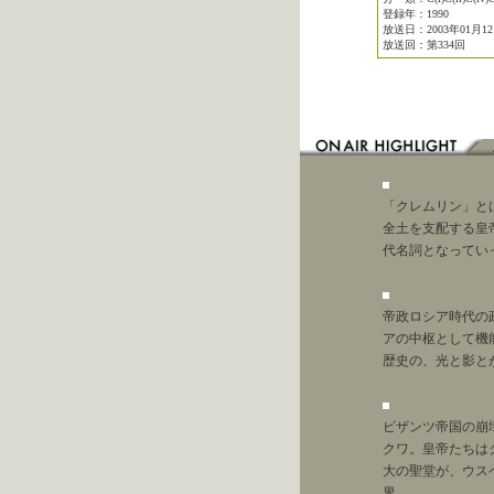
登録年：1990
放送日：2003年01月1
放送回：第334回
「クレムリン」と
全土を支配する皇
代名詞となってい
帝政ロシア時代の
アの中枢として機
歴史の、光と影と
ビザンツ帝国の崩
クワ。皇帝たちは
大の聖堂が、ウス
界。