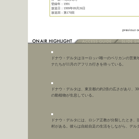
登録年：1991
放送日：1999年09月26日
放送回：第170回
ドナウ・デルタはヨーロッパ唯一のペリカンの営巣地。
ナたちが11月のアフリカ行きを待っている。
ドナウ・デルタは、東京都の約2倍の広さがあり、30
の動植物が生息している。
ドナウ・デルタには、ロシア正教が分裂したとき、
村がある。彼らは自給自足の生活をしながら、デル