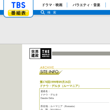
「TBSテレビ」トップページ
ドラマ・映画
バラエティ・音楽
番組表
検索
第170回1999年09月26日
ドナウ・デルタ（ルーマニア）
遺産名：
ドナウ・デルタ
Danube Delta
所在地：ルーマニア（Romania）
分 類：N(iii)N(iv)