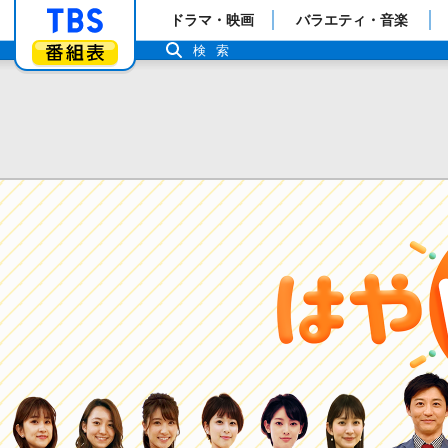
「TBSテレビ」トップページ
ドラマ・映画
バラエティ・音楽
番組表
検索