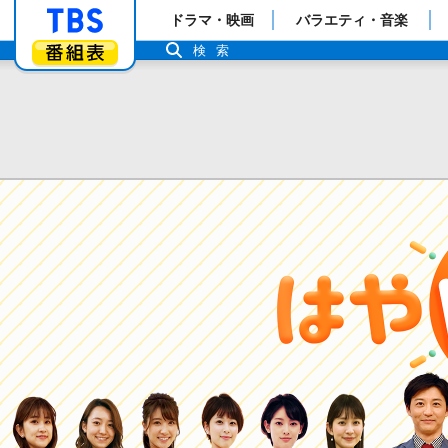
「TBSテレビ」トップページ
ドラマ・映画
バラエティ・音楽
番組表
検索