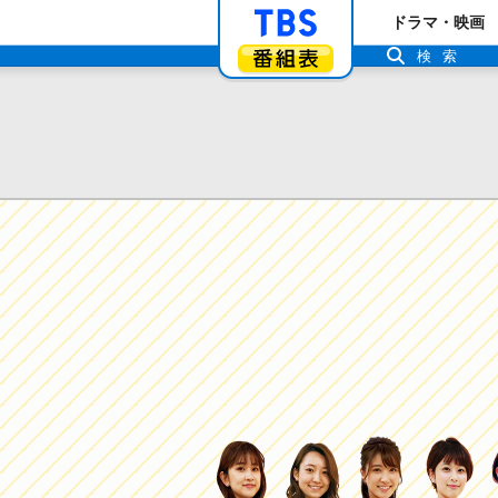
「TBSテレビ」ト
ドラマ・映画
番組表
検索