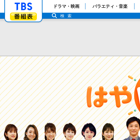
「TBSテレビ」トップページ
ドラマ・映画
バラエティ・音楽
番組表
検索