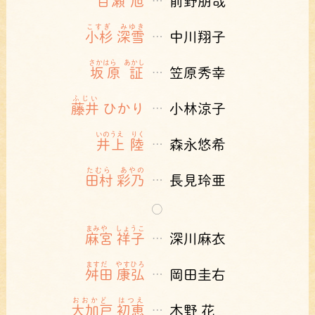
百瀬 旭
前野朋哉
…
こすぎ みゆき
小杉 深雪
中川翔子
…
さかはら あかし
坂原 証
笠原秀幸
…
ふじい
藤井
ひかり
小林涼子
…
いのうえ りく
井上 陸
森永悠希
…
たむら あやの
田村 彩乃
長見玲亜
…
○
まみや しょうこ
麻宮 祥子
深川麻衣
…
ますだ やすひろ
舛田 康弘
岡田圭右
…
おおかど はつえ
大加戸 初恵
木野 花
…