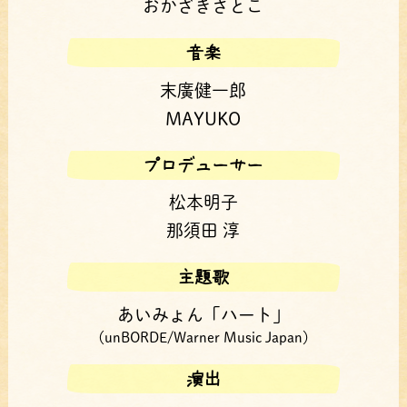
おかざきさとこ
音楽
末廣健一郎
MAYUKO
プロデューサー
松本明子
那須田 淳
主題歌
あいみょん「ハート」
（unBORDE/Warner Music Japan）
演出