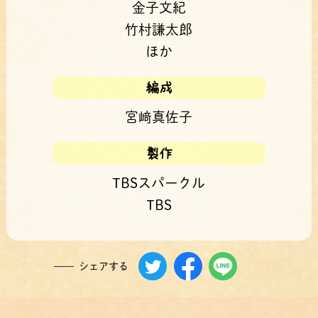
金子文紀
竹村謙太郎
ほか
編成
宮﨑真佐子
製作
TBSスパークル
TBS
シェアする