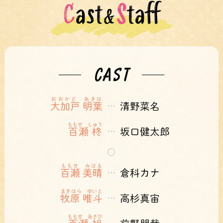
Cast
S
taff
&
CAST
おおかど あきは
大加戸 明葉
清野菜名
…
ももせ しゅう
百瀬 柊
坂口健太郎
…
○
ももせ みはる
百瀬 美晴
倉科カナ
…
まきはら ゆいと
牧原 唯斗
高杉真宙
…
ももせ あさひ