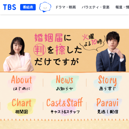
TBSグループキャラクター『ワクティ』
「TBSテレビ｜ときめくときを。」トップページ
番組表
ドラマ・映画
バラエティ・音楽
報道・
About
News
Story
はじめに
お知らせ
あらすじ
Chart
Cast
Staff
Paravi
&
相関図
キャスト&スタッフ
見逃し配信