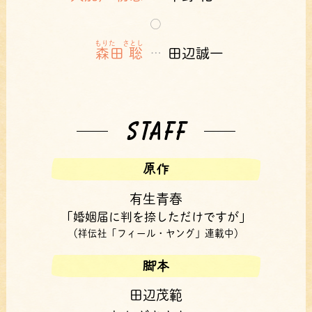
○
もりた さとし
森田 聡
田辺誠一
…
STAFF
原作
有⽣⻘春
「婚姻届に判を捺しただけですが」
（祥伝社「フィール・ヤング」連載中）
脚本
田辺茂範