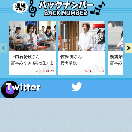
上白石萌歌
さん
佐藤 健
さん
横溝菜帆
さ
宮本みゆき (高校生) 役
麦田章役
宮本みゆき 
2018.08.20
2018.07.06